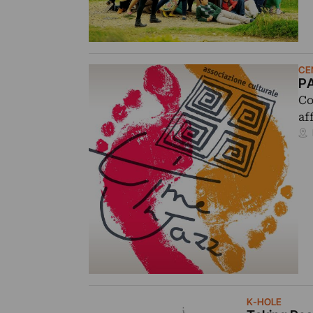
CE
PA
Co
af
K-HOLE