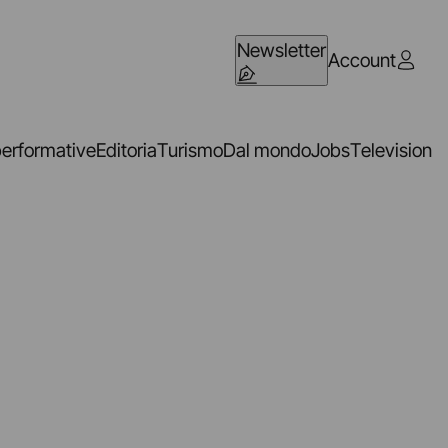
Newsletter
Account
performative
Editoria
Turismo
Dal mondo
Jobs
Television