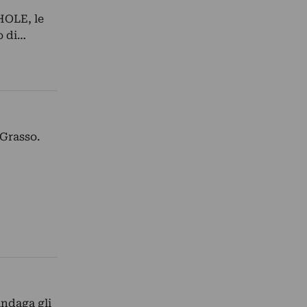
HOLE, le
o di…
 Grasso.
indaga gli