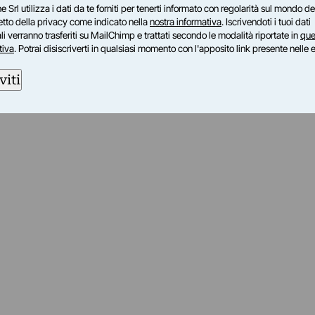
e Srl utilizza i dati da te forniti per tenerti informato con regolarità sul mondo del
petto della privacy come indicato nella
nostra informativa
. Iscrivendoti i tuoi dati
i verranno trasferiti su MailChimp e trattati secondo le modalità riportate in
que
tiva
. Potrai disiscriverti in qualsiasi momento con l'apposito link presente nelle 
viti