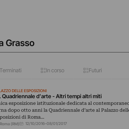
na Grasso
Terminati
In corso
Futuri
LAZZO DELLE ESPOSIZIONI
. Quadriennale d’arte - Altri tempi altri miti
ica esposizione istituzionale dedicata al contemporaneo 
rna dopo otto anni la Quadriennale d’arte al Palazzo dell
posizioni di Roma…
12/10/2016
–
08/01/2017
Roma (RM)