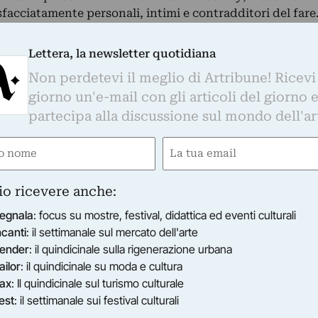
sfacciatamente personali, intimi e contradditori del far
21/01/2012
)
Lettera, la newsletter quotidiana
Non perdetevi il meglio di Artribune! Ricevi
LLA SERENA
giorno un'e-mail con gli articoli del giorno 
 curiosità è un tappeto volante
partecipa alla discussione sul mondo dell'ar
lezione di video dall’Archivio ART HUB a cura di Cecilia 
riosità come imprescindibile comune denominatore dell
e
Email
eatività artistica…
07/07/2011
gatorio)
(Obbligatorio)
Bologna (BO)
io ricevere anche:
egnala
: focus su mostre, festival, didattica ed eventi culturali
ncanti
: il settimanale sul mercato dell'arte
ender
: il quindicinale sulla rigenerazione urbana
ailor
: il quindicinale su moda e cultura
ax
: Il quindicinale sul turismo culturale
est
: il settimanale sui festival culturali