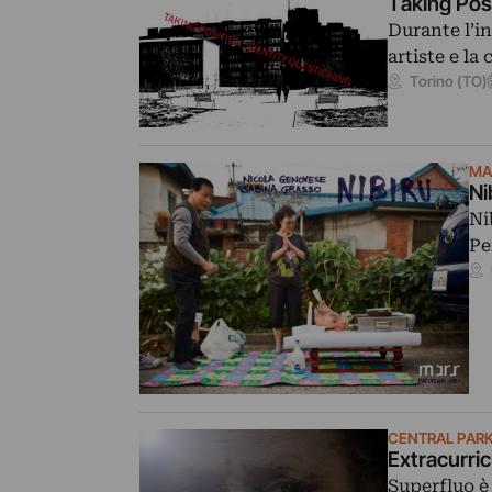
Taking Posi
Durante l’i
artiste e la
Torino (TO)
MA
Ni
Ni
Pe
CENTRAL PAR
Extracurric
Superfluo è 