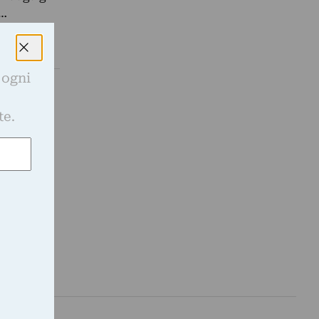
e…
 ogni
e
te.
Guida. La
a