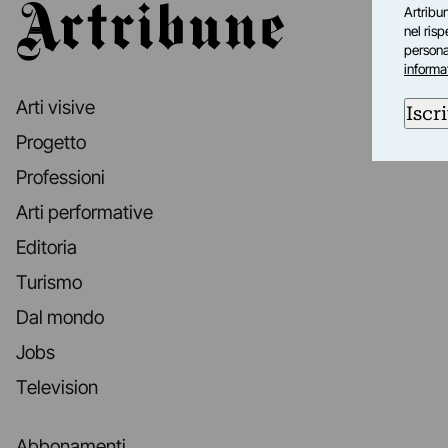
Artribune
Artribun
nel ris
personal
informa
Arti visive
Iscri
Progetto
Professioni
Arti performative
Editoria
Turismo
Dal mondo
Jobs
Television
Abbonamenti