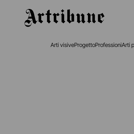
Artribune
Arti visive
Progetto
Professioni
Arti 