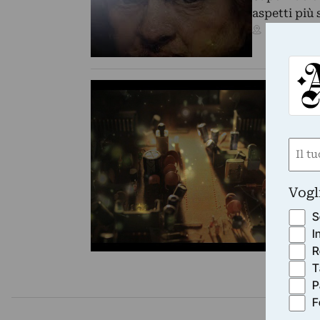
aspetti più 
Padova (PD
VI
La
Se
cu
Nom
cr
(Obbli
Nome
Vogl
S
I
R
T
P
F