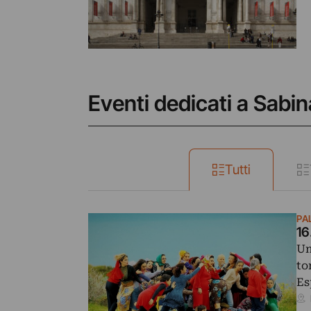
Eventi dedicati a Sabi
Tutti
PA
16
Un
to
Es