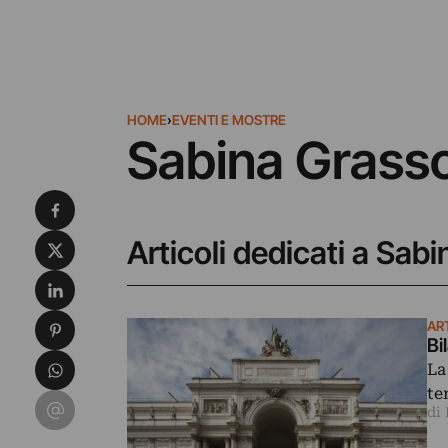
HOME
›
EVENTI E MOSTRE
Sabina Grass
Condividi su Facebook
Condividi su X
Articoli dedicati a Sab
Condividi su LinkedIn
Condividi su Pinterest
AR
Bi
Condividi su WhatsApp
La
te
Condividi su Email
di