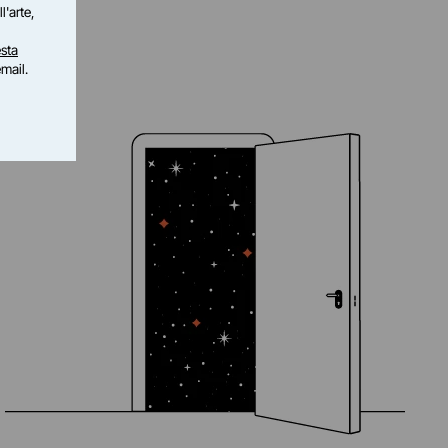
l'arte,
sta
email.