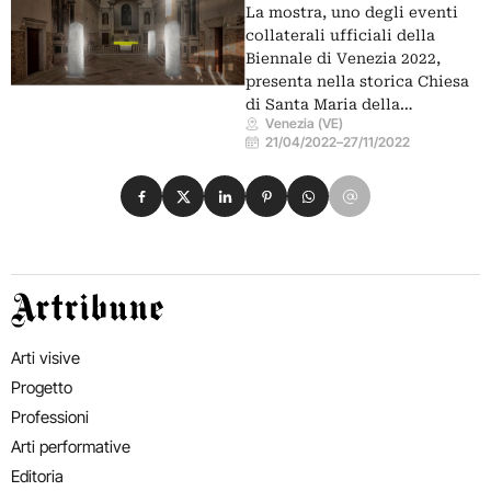
La mostra, uno degli eventi
collaterali ufficiali della
Biennale di Venezia 2022,
presenta nella storica Chiesa
di Santa Maria della…
Venezia (VE)
21/04/2022
–
27/11/2022
Condividi su Facebook
Condividi su X
Condividi su LinkedIn
Condividi su Pinterest
Condividi su WhatsApp
Condividi su Email
Artribune
Arti visive
Progetto
Professioni
Arti performative
Editoria