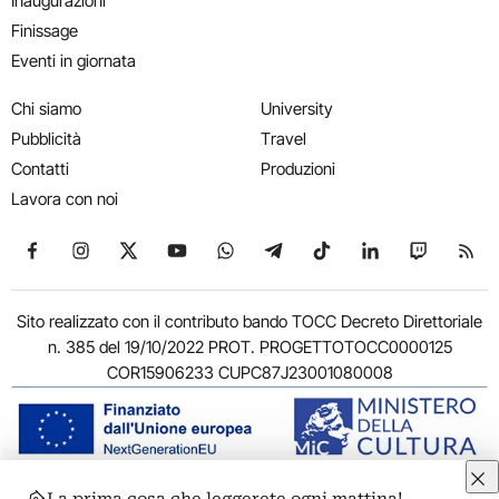
Inaugurazioni
Finissage
Eventi in giornata
Chi siamo
University
Pubblicità
Travel
Contatti
Produzioni
Lavora con noi
Seguici su Facebook
Seguici su Instagram
Seguici su X
Seguici su YouTube
Seguici su WhatsApp
Seguici su Telegram
Seguici su TikTok
Seguici su Link
Seguici su
Segui
Sito realizzato con il contributo bando TOCC Decreto Direttoriale
n. 385 del 19/10/2022 PROT. PROGETTOTOCC0000125
COR15906233 CUPC87J23001080008