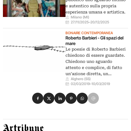
e autentico sulla propria
esperienza umana e artistica.
Milano (MI)
27/11/2025
–
20/12/2025
BONAIRE CONTEMPORANEA
Roberto Barbieri - Gli spazi del
mare
Le poesie di Roberto Barbieri
chiedono di essere guardate.
Chiedono uno sguardo
attento e complice, di fatto
un’azione diretta, un…
Alghero (SS)
02/03/2019
–
10/03/2019
Condividi su Facebook
Condividi su X
Condividi su LinkedIn
Condividi su Pinterest
Condividi su WhatsApp
Condividi su Email
Artribune