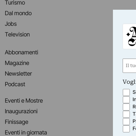
Turismo
Dal mondo
Jobs
Television
Abbonamenti
Nom
Magazine
(Requ
Newsletter
First
Vogl
Podcast
S
I
Eventi e Mostre
R
Inaugurazioni
T
P
Finissage
F
Eventi in giornata