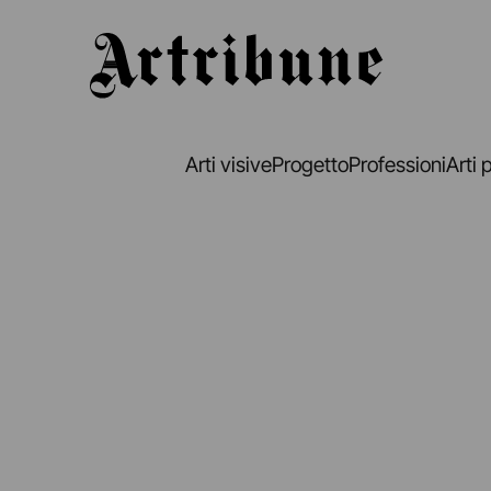
Artribune
Arti visive
Progetto
Professioni
Arti 