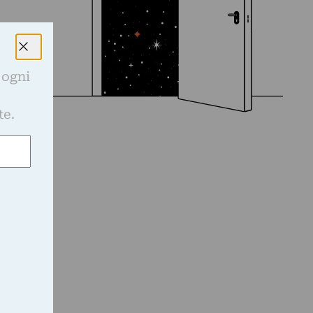
 ogni
e
te.