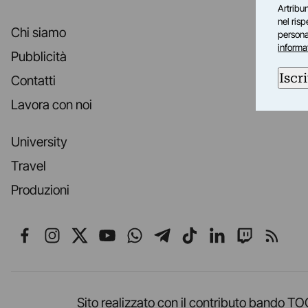
Artribun
nel ris
Chi siamo
personal
informa
Pubblicità
Iscri
Contatti
Lavora con noi
University
Travel
Produzioni
Seguici su Facebook
Seguici su Instagram
Seguici su X
Seguici su YouTube
Seguici su WhatsApp
Seguici su Telegr
Seguici su TikT
Seguici su L
Seguici 
Segui
Sito realizzato con il contributo band