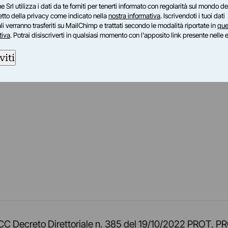
e Srl utilizza i dati da te forniti per tenerti informato con regolarità sul mondo del
petto della privacy come indicato nella
nostra informativa
. Iscrivendoti i tuoi dati
i verranno trasferiti su MailChimp e trattati secondo le modalità riportate in
que
tiva
. Potrai disiscriverti in qualsiasi momento con l'apposito link presente nelle 
viti
am
ok
inkedIn
su Twitch
ci su Rss
o TOCC Decreto Direttoriale n. 385 del 19/10/2022 