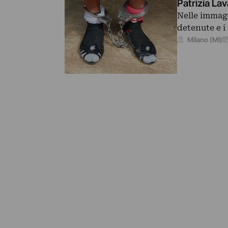
Patrizia Lava
Nelle immagi
detenute e i 
Milano (MI)