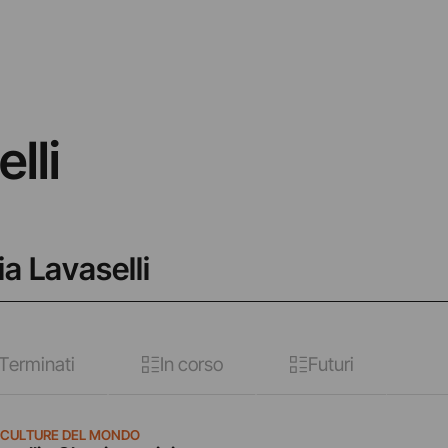
lli
ia Lavaselli
Terminati
In corso
Futuri
E CULTURE DEL MONDO