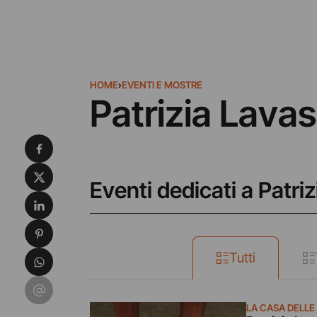
HOME
›
EVENTI E MOSTRE
Patrizia Lavase
Condividi su Facebook
Condividi su X
Eventi dedicati a Patriz
Condividi su LinkedIn
Condividi su Pinterest
Condividi su WhatsApp
Tutti
Condividi su Email
LA CASA DELL