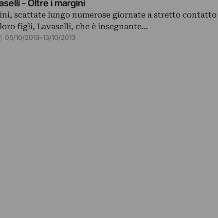
selli - Oltre i margini
ni, scattate lungo numerose giornate a stretto contatto
loro figli, Lavaselli, che è insegnante…
05/10/2013
–
13/10/2013