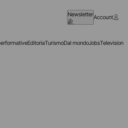
Newsletter
Account
performative
Editoria
Turismo
Dal mondo
Jobs
Television