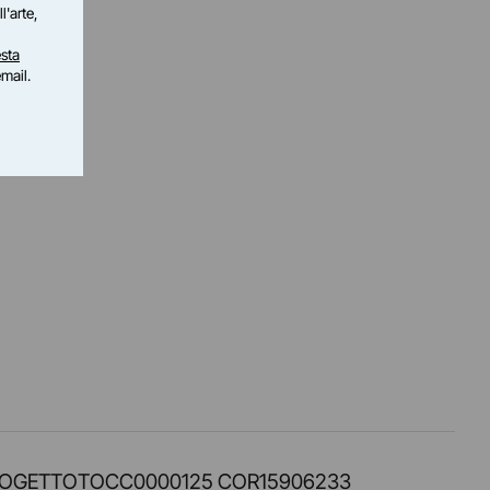
l'arte,
sta
email.
PROT. PROGETTOTOCC0000125 COR15906233