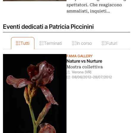
spettatori. Che reagiscono
ammaliati, inquieti…
Eventi dedicati a Patricia Piccinini
Tutti
Terminati
In corso
Futuri
FAMA GALLERY
Nature vs Nurture
Mostra collettiva
Verona (VR)
08/06/2012
–
28/07/2012