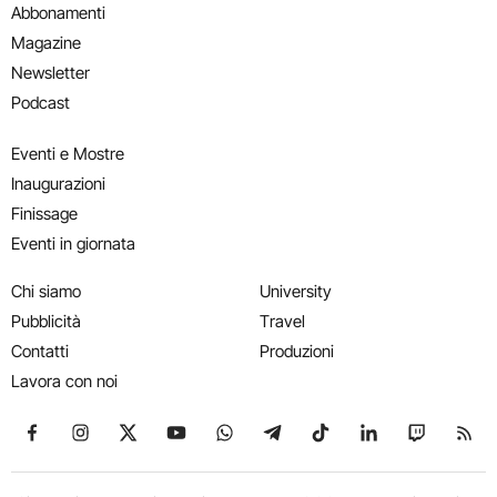
Abbonamenti
Magazine
Newsletter
Podcast
Eventi e Mostre
Inaugurazioni
Finissage
Eventi in giornata
Chi siamo
University
Pubblicità
Travel
Contatti
Produzioni
Lavora con noi
Seguici su Facebook
Seguici su Instagram
Seguici su X
Seguici su YouTube
Seguici su WhatsApp
Seguici su Telegram
Seguici su TikTok
Seguici su Link
Seguici su
Segui