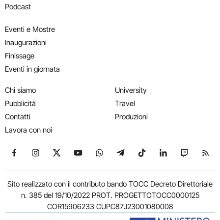
Podcast
Eventi e Mostre
Inaugurazioni
Finissage
Eventi in giornata
Chi siamo
University
Pubblicità
Travel
Contatti
Produzioni
Lavora con noi
Seguici su Facebook
Seguici su Instagram
Seguici su X
Seguici su YouTube
Seguici su WhatsApp
Seguici su Telegram
Seguici su TikTok
Seguici su Link
Seguici su
Segui
Sito realizzato con il contributo bando TOCC Decreto Direttoriale
n. 385 del 19/10/2022 PROT. PROGETTOTOCC0000125
COR15906233 CUPC87J23001080008