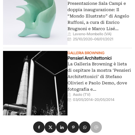
Presentazione Sala Campi e
doppia inaugurazione: Il
“Mondo Illustrato” di Angelo
Ruffoni, a cura di Enrico
Brugnoni e Marco Lisé…
Laveno-Mombello (VA)
25/10/2020
–
06/01/2021
GALLERIA BROWNING
Pensieri Architettonici
La Galleria Browning è lieta
di ospitare la mostra ‘Pensieri
Architettonici’ di Stefano
Olivieri e Paolo Demo, dove
fotografia e…
Asolo (TV)
03/05/2014
–
20/05/2014
Condividi su Facebook
Condividi su X
Condividi su LinkedIn
Condividi su Pinterest
Condividi su WhatsApp
Condividi su Email