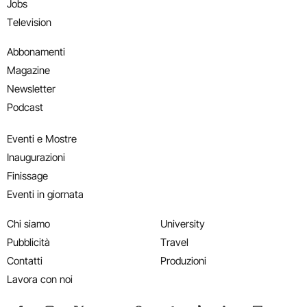
Jobs
Television
Abbonamenti
Magazine
Newsletter
Podcast
Eventi e Mostre
Inaugurazioni
Finissage
Eventi in giornata
Chi siamo
University
Pubblicità
Travel
Contatti
Produzioni
Lavora con noi
Seguici su Facebook
Seguici su Instagram
Seguici su X
Seguici su YouTube
Seguici su WhatsApp
Seguici su Telegram
Seguici su TikTok
Seguici su Link
Seguici su
Segui