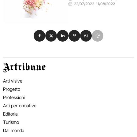
22/07/2022
–
11/08/2022
Condividi su Facebook
Condividi su X
Condividi su LinkedIn
Condividi su Pinterest
Condividi su WhatsApp
Condividi su Email
Artribune
Arti visive
Progetto
Professioni
Arti performative
Editoria
Turismo
Dal mondo