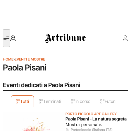
Artribune
HOME
›
EVENTI E MOSTRE
Paola Pisani
Eventi dedicati a Paola Pisani
Tutti
Terminati
In corso
Futuri
PORTO PICCOLO ART GALLERY
Paola Pisani - La natura segreta
Mostra personale.
Portopiccolo Sistiana (TS)