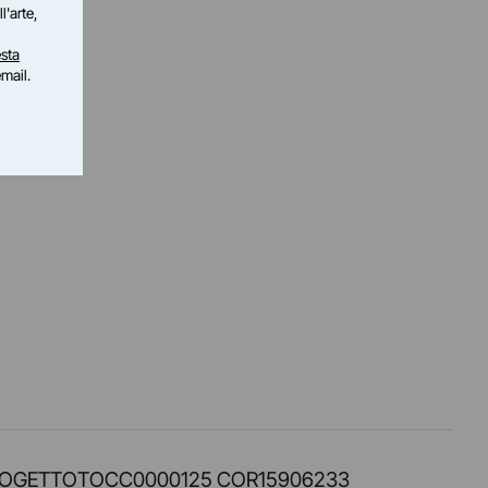
l'arte,
sta
email.
PROT. PROGETTOTOCC0000125 COR15906233