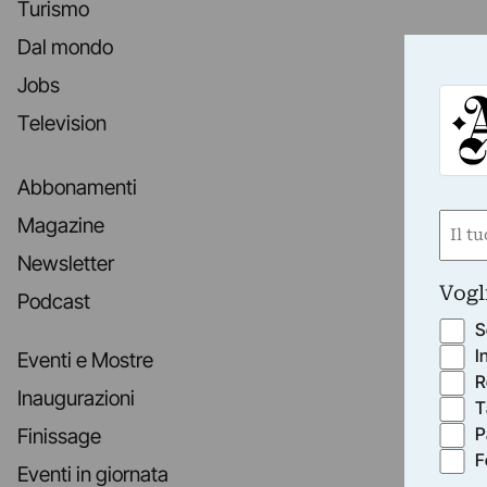
Turismo
Dal mondo
Jobs
Television
Abbonamenti
Nom
Magazine
(Requ
Newsletter
First
Vogl
Podcast
S
I
Eventi e Mostre
R
Inaugurazioni
T
P
Finissage
F
Eventi in giornata