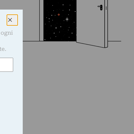
 ogni
e
te.