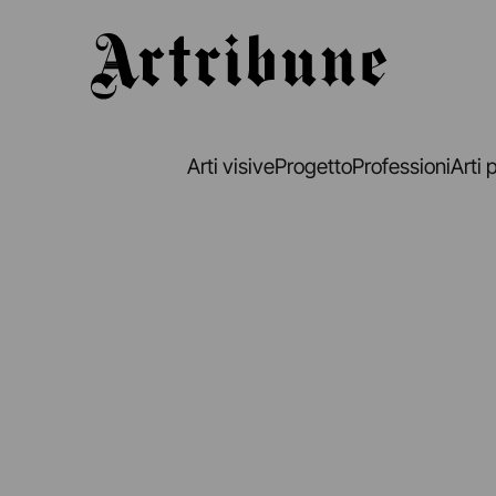
Artribune
Arti visive
Progetto
Professioni
Arti 