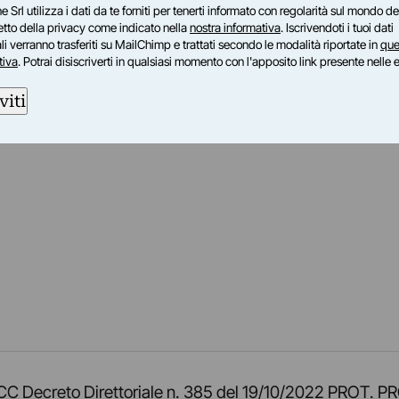
e Srl utilizza i dati da te forniti per tenerti informato con regolarità sul mondo del
petto della privacy come indicato nella
nostra informativa
. Iscrivendoti i tuoi dati
i verranno trasferiti su MailChimp e trattati secondo le modalità riportate in
que
tiva
. Potrai disiscriverti in qualsiasi momento con l'apposito link presente nelle 
viti
am
ok
inkedIn
su Twitch
ci su Rss
o TOCC Decreto Direttoriale n. 385 del 19/10/2022 