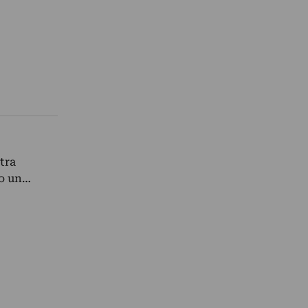
tra
to un…