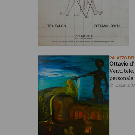
PALAZZO DE
Ottavio d
Venti tele
personale 
Catania (