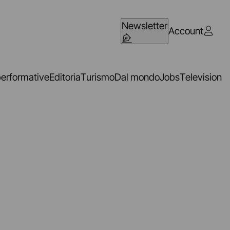
Newsletter
Account
performative
Editoria
Turismo
Dal mondo
Jobs
Television