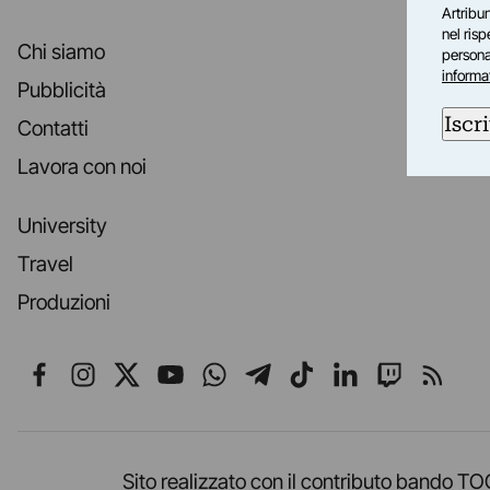
Artribun
nel ris
Chi siamo
personal
informa
Pubblicità
Iscri
Contatti
Lavora con noi
University
Travel
Produzioni
Seguici su Facebook
Seguici su Instagram
Seguici su X
Seguici su YouTube
Seguici su WhatsApp
Seguici su Telegr
Seguici su TikT
Seguici su L
Seguici 
Segui
Sito realizzato con il contributo band