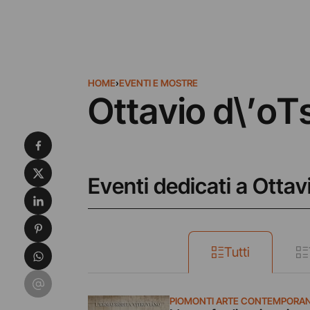
HOME
›
EVENTI E MOSTRE
Ottavio d\’oT
Condividi su Facebook
Condividi su X
Eventi dedicati a Ottav
Condividi su LinkedIn
Condividi su Pinterest
Condividi su WhatsApp
Tutti
Condividi su Email
PIOMONTI ARTE CONTEMPORA