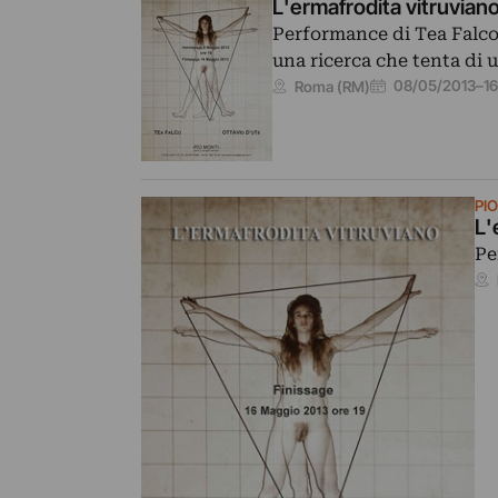
L'ermafrodita vitruvian
Performance di Tea Falco&
una ricerca che tenta di 
08/05/2013
–
1
Roma (RM)
PI
L'
Pe