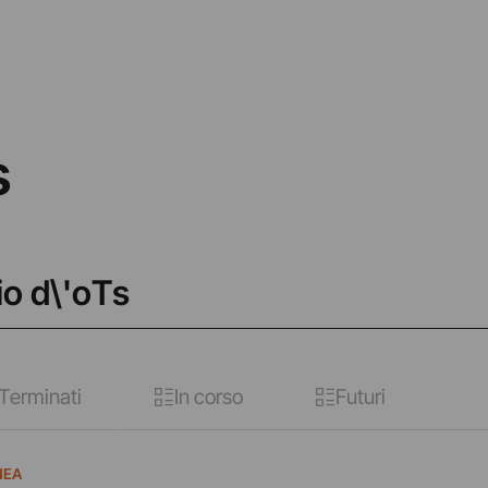
s
io d\'oTs
Terminati
In corso
Futuri
NEA