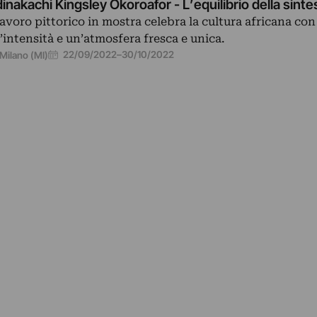
inakachi Kingsley Okoroafor - L’equilibrio della sinte
 lavoro pittorico in mostra celebra la cultura africana con
’intensità e un’atmosfera fresca e unica.
22/09/2022
–
30/10/2022
Milano (MI)