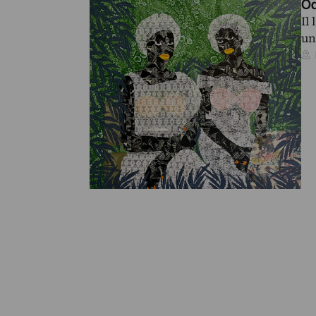
Od
Il
un