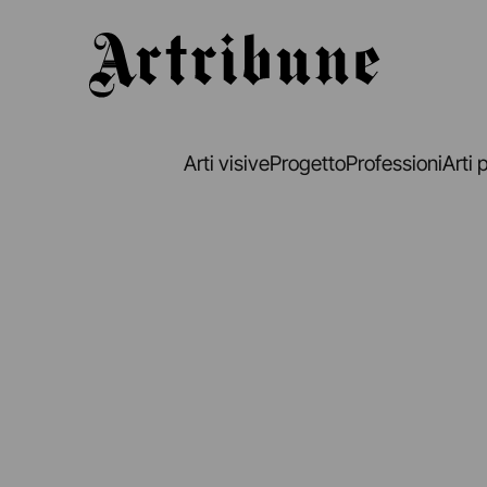
Artribune
Arti visive
Progetto
Professioni
Arti 