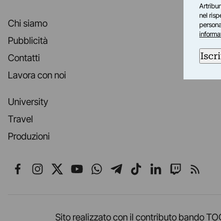
Artribun
nel ris
Chi siamo
personal
informa
Pubblicità
Iscri
Contatti
Lavora con noi
University
Travel
Produzioni
Seguici su Facebook
Seguici su Instagram
Seguici su X
Seguici su YouTube
Seguici su WhatsApp
Seguici su Telegr
Seguici su TikT
Seguici su L
Seguici 
Segui
Sito realizzato con il contributo band