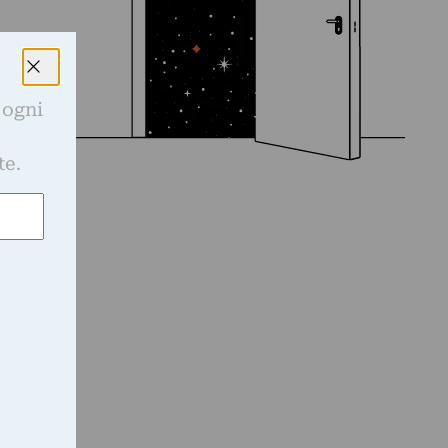
 ogni
e
te.