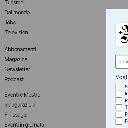
Turismo
Dal mondo
Jobs
Television
Abbonamenti
Nom
Magazine
(Requ
Newsletter
First
Vogl
Podcast
S
I
Eventi e Mostre
R
Inaugurazioni
T
P
Finissage
F
Eventi in giornata