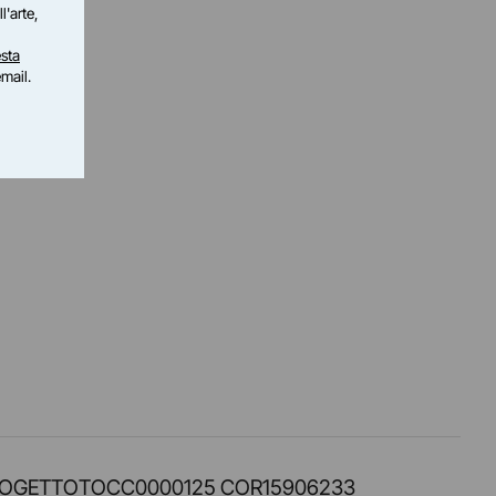
l'arte,
sta
email.
PROT. PROGETTOTOCC0000125 COR15906233