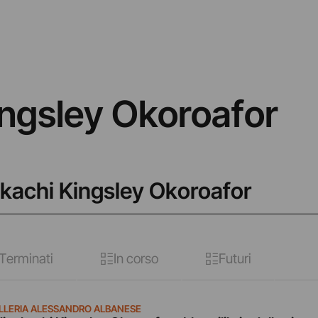
ngsley Okoroafor
akachi Kingsley Okoroafor
Terminati
In corso
Futuri
LLERIA ALESSANDRO ALBANESE