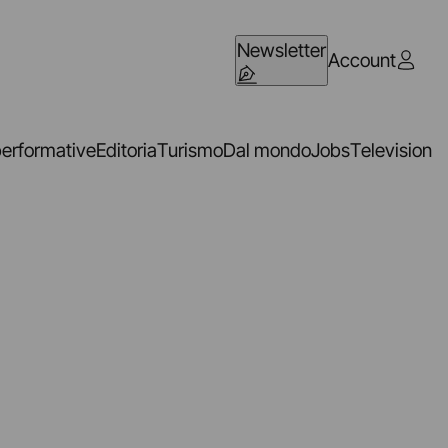
Newsletter
Account
performative
Editoria
Turismo
Dal mondo
Jobs
Television