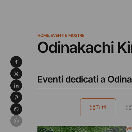
HOME
›
EVENTI E MOSTRE
Odinakachi Ki
Condividi su Facebook
Condividi su X
Eventi dedicati a Odin
Condividi su LinkedIn
Condividi su Pinterest
Condividi su WhatsApp
Tutti
Condividi su Email
GA