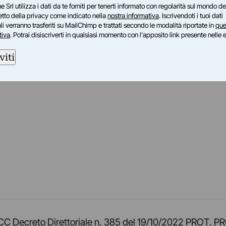
e Srl utilizza i dati da te forniti per tenerti informato con regolarità sul mondo del
petto della privacy come indicato nella
nostra informativa
. Iscrivendoti i tuoi dati
i verranno trasferiti su MailChimp e trattati secondo le modalità riportate in
que
tiva
. Potrai disiscriverti in qualsiasi momento con l'apposito link presente nelle 
viti
am
ok
inkedIn
su Twitch
ci su Rss
o TOCC Decreto Direttoriale n. 385 del 19/10/2022 