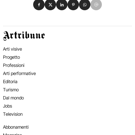
Condividi su Facebook
Condividi su X
Condividi su LinkedIn
Condividi su Pinterest
Condividi su WhatsApp
Condividi su Email
Artribune
Arti visive
Progetto
Professioni
Arti performative
Editoria
Turismo
Dal mondo
Jobs
Television
Abbonamenti