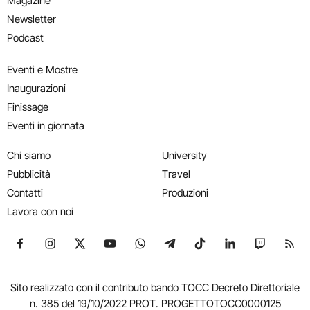
Magazine
Newsletter
Podcast
Eventi e Mostre
Inaugurazioni
Finissage
Eventi in giornata
Chi siamo
University
Pubblicità
Travel
Contatti
Produzioni
Lavora con noi
Seguici su Facebook
Seguici su Instagram
Seguici su X
Seguici su YouTube
Seguici su WhatsApp
Seguici su Telegram
Seguici su TikTok
Seguici su Link
Seguici su
Segui
Sito realizzato con il contributo bando TOCC Decreto Direttoriale
n. 385 del 19/10/2022 PROT. PROGETTOTOCC0000125