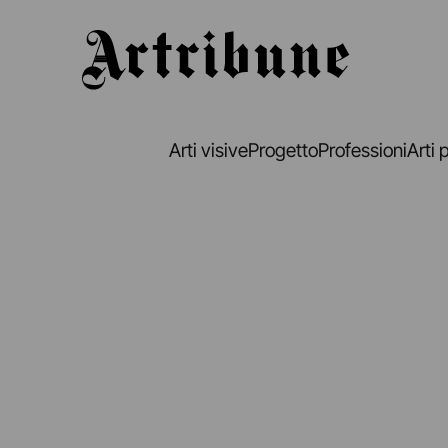
Artribune
Arti visive
Progetto
Professioni
Arti 