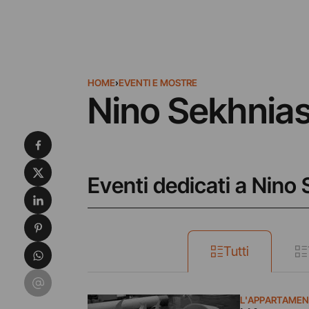
HOME
›
EVENTI E MOSTRE
Nino Sekhnias
Condividi su Facebook
Condividi su X
Eventi dedicati a Nino 
Condividi su LinkedIn
Condividi su Pinterest
Condividi su WhatsApp
Tutti
Condividi su Email
L'APPARTAME