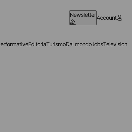
Newsletter
Account
performative
Editoria
Turismo
Dal mondo
Jobs
Television