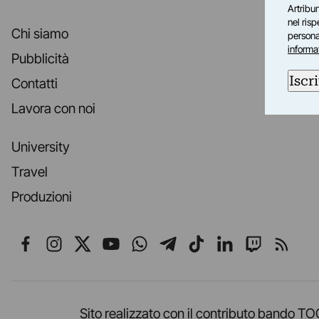
Artribun
nel ris
Chi siamo
personal
informa
Pubblicità
Iscri
Contatti
Lavora con noi
University
Travel
Produzioni
Seguici su Facebook
Seguici su Instagram
Seguici su X
Seguici su YouTube
Seguici su WhatsApp
Seguici su Telegr
Seguici su TikT
Seguici su L
Seguici 
Segui
Sito realizzato con il contributo band