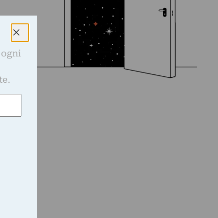
 ogni
e
te.