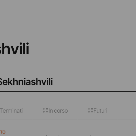
hvili
Sekhniashvili
Terminati
In corso
Futuri
NTO