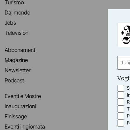
Turismo
Dal mondo
Jobs
Television
Abbonamenti
Nom
Magazine
(Obbli
Newsletter
Nome
Vogl
Podcast
S
I
Eventi e Mostre
R
Inaugurazioni
T
P
Finissage
F
Eventi in giornata