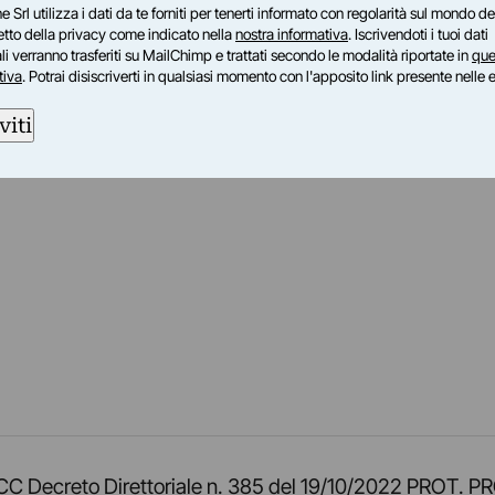
e Srl utilizza i dati da te forniti per tenerti informato con regolarità sul mondo del
petto della privacy come indicato nella
nostra informativa
. Iscrivendoti i tuoi dati
i verranno trasferiti su MailChimp e trattati secondo le modalità riportate in
que
tiva
. Potrai disiscriverti in qualsiasi momento con l'apposito link presente nelle 
viti
am
ok
inkedIn
su Twitch
ci su Rss
o TOCC Decreto Direttoriale n. 385 del 19/10/2022 