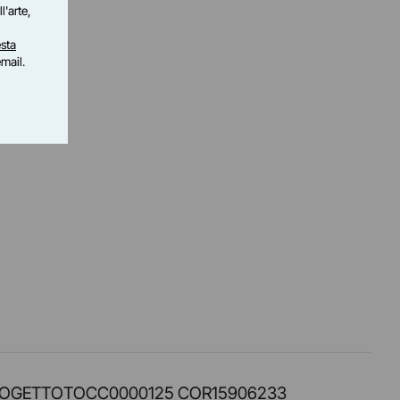
l'arte,
sta
email.
PROT. PROGETTOTOCC0000125 COR15906233