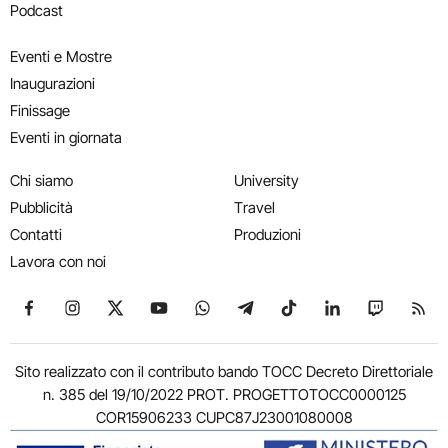
Podcast
Eventi e Mostre
Inaugurazioni
Finissage
Eventi in giornata
Chi siamo
University
Pubblicità
Travel
Contatti
Produzioni
Lavora con noi
Seguici su Facebook
Seguici su Instagram
Seguici su X
Seguici su YouTube
Seguici su WhatsApp
Seguici su Telegram
Seguici su TikTok
Seguici su Link
Seguici su
Segui
Sito realizzato con il contributo bando TOCC Decreto Direttoriale
n. 385 del 19/10/2022 PROT. PROGETTOTOCC0000125
COR15906233 CUPC87J23001080008