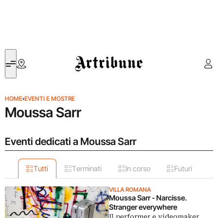
Artribune
HOME
›
EVENTI E MOSTRE
Moussa Sarr
Eventi dedicati a Moussa Sarr
Tutti
Terminati
In corso
Futuri
VILLA ROMANA
Moussa Sarr - Narcisse.
Stranger everywhere
Il performer e videomaker