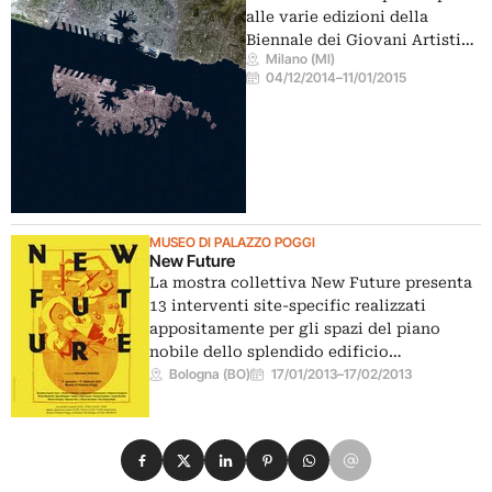
alle varie edizioni della
Biennale dei Giovani Artisti…
Milano (MI)
04/12/2014
–
11/01/2015
MUSEO DI PALAZZO POGGI
New Future
La mostra collettiva New Future presenta
13 interventi site-specific realizzati
appositamente per gli spazi del piano
nobile dello splendido edificio…
Bologna (BO)
17/01/2013
–
17/02/2013
Condividi su Facebook
Condividi su X
Condividi su LinkedIn
Condividi su Pinterest
Condividi su WhatsApp
Condividi su Email