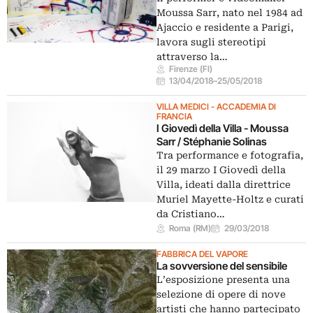
Moussa Sarr, nato nel 1984 ad
Ajaccio e residente a Parigi,
lavora sugli stereotipi
attraverso la…
Firenze (FI)
13/04/2018
–
25/05/2018
VILLA MEDICI - ACCADEMIA DI
FRANCIA
I Giovedì della Villa - Moussa
Sarr / Stéphanie Solinas
Tra performance e fotografia,
il 29 marzo I Giovedì della
Villa, ideati dalla direttrice
Muriel Mayette-Holtz e curati
da Cristiano…
Roma (RM)
29/03/2018
FABBRICA DEL VAPORE
La sovversione del sensibile
L’esposizione presenta una
selezione di opere di nove
artisti che hanno partecipato