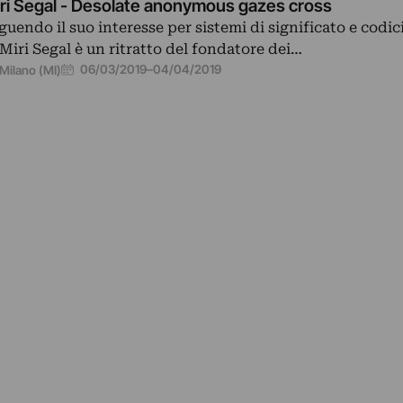
ri Segal - Desolate anonymous gazes cross
guendo il suo interesse per sistemi di significato e codici
 Miri Segal è un ritratto del fondatore dei…
06/03/2019
–
04/04/2019
Milano (MI)