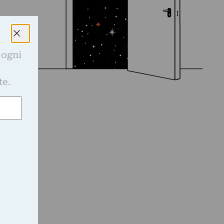
 ogni
e
te.