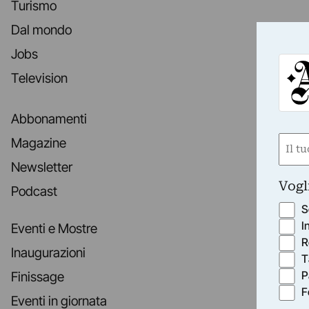
Turismo
Dal mondo
Jobs
Television
Abbonamenti
Nom
Magazine
(Obbli
Newsletter
Nome
Vogl
Podcast
S
I
Eventi e Mostre
R
Inaugurazioni
T
P
Finissage
F
Eventi in giornata