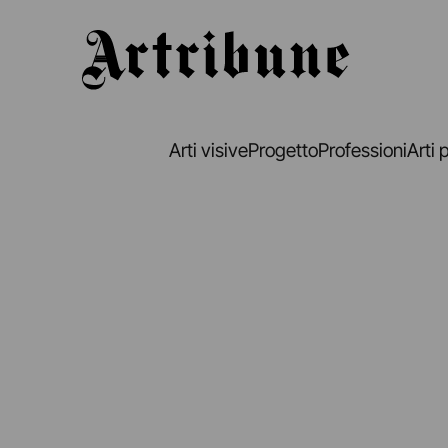
Artribune
Arti visive
Progetto
Professioni
Arti 