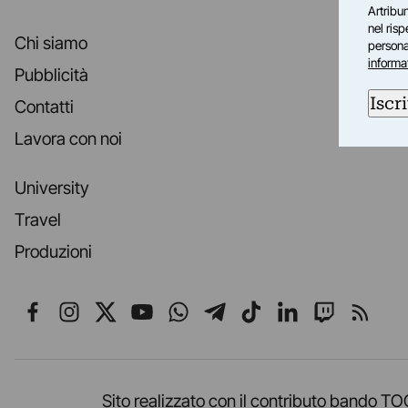
Artribun
nel ris
Chi siamo
personal
informa
Pubblicità
Iscri
Contatti
Lavora con noi
University
Travel
Produzioni
Seguici su Facebook
Seguici su Instagram
Seguici su X
Seguici su YouTube
Seguici su WhatsApp
Seguici su Telegr
Seguici su TikT
Seguici su L
Seguici 
Segui
Sito realizzato con il contributo band