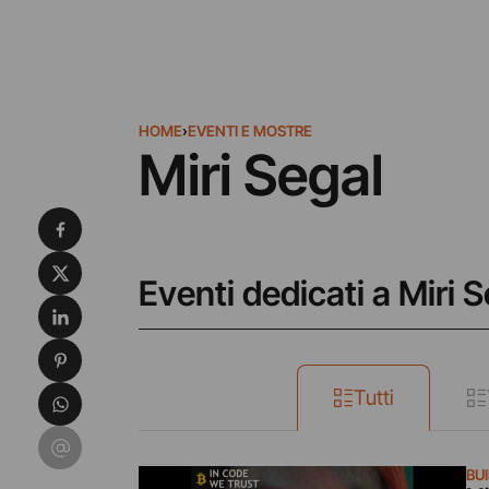
HOME
›
EVENTI E MOSTRE
Miri Segal
Condividi su Facebook
Condividi su X
Eventi dedicati a Miri 
Condividi su LinkedIn
Condividi su Pinterest
Condividi su WhatsApp
Tutti
Condividi su Email
BU