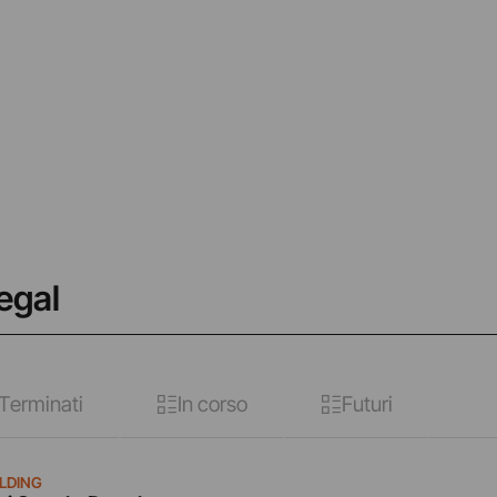
Segal
Terminati
In corso
Futuri
ILDING