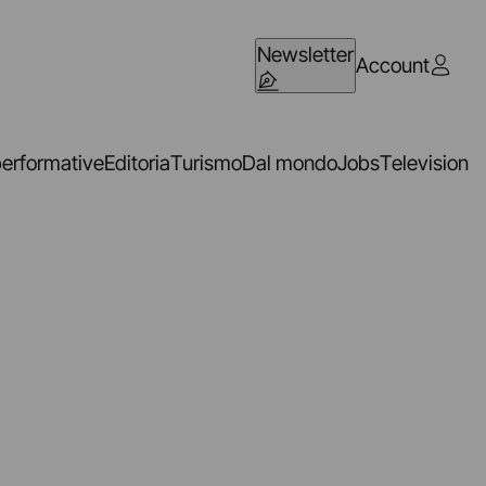
Newsletter
Account
performative
Editoria
Turismo
Dal mondo
Jobs
Television