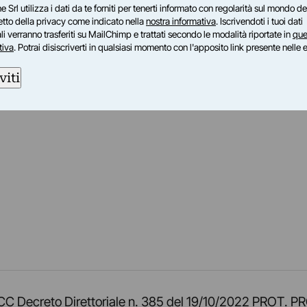
e Srl utilizza i dati da te forniti per tenerti informato con regolarità sul mondo del
petto della privacy come indicato nella
nostra informativa
. Iscrivendoti i tuoi dati
i verranno trasferiti su MailChimp e trattati secondo le modalità riportate in
que
tiva
. Potrai disiscriverti in qualsiasi momento con l'apposito link presente nelle 
viti
am
ok
inkedIn
su Twitch
ci su Rss
o TOCC Decreto Direttoriale n. 385 del 19/10/2022 