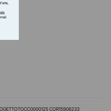
l'arte,
sta
email.
PROT. PROGETTOTOCC0000125 COR15906233