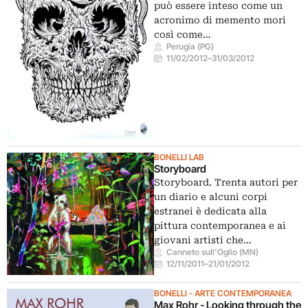
può essere inteso come un
acronimo di memento mori
così come…
Perugia (PG)
11/02/2012
–
31/03/2012
BONELLI LAB
Storyboard
Storyboard. Trenta autori per
un diario e alcuni corpi
estranei è dedicata alla
pittura contemporanea e ai
giovani artisti che…
Canneto sull'Oglio (MN)
12/11/2011
–
21/01/2012
BONELLI - ARTE CONTEMPORANEA
Max Rohr - Looking through the