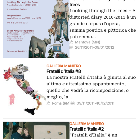
trees
Looking through the trees – A
distorted diary 2010-2011 è un
grande corpus d’opera,
summa poetica e pittorica che
potremmo…
Mantova (MN)
26/11/2011
–
08/01/2012
GALLERIA MANIERO
Fratelli d’Italia #8
La mostra Fratelli d’Italia è giunta al suo
ultimo e attesissimo appuntamento,
quello che vedrà la ricomposizione, o
meglio, la…
Roma (RM)
09/11/2011
–
10/12/2011
GALLERIA MANIERO
Fratelli d'Italia #2
“Fratelli d’Italia” è un