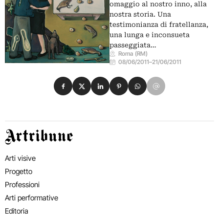
omaggio al nostro inno, alla
nostra storia. Una
testimonianza di fratellanza,
una lunga e inconsueta
passeggiata…
Roma (RM)
08/06/2011
–
21/06/2011
Condividi su Facebook
Condividi su X
Condividi su LinkedIn
Condividi su Pinterest
Condividi su WhatsApp
Condividi su Email
Artribune
Arti visive
Progetto
Professioni
Arti performative
Editoria