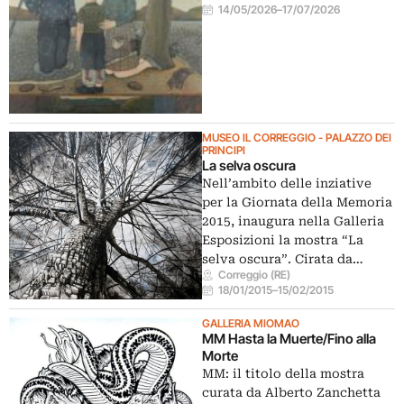
14/05/2026
–
17/07/2026
MUSEO IL CORREGGIO - PALAZZO DEI
PRINCIPI
La selva oscura
Nell’ambito delle inziative
per la Giornata della Memoria
2015, inaugura nella Galleria
Esposizioni la mostra “La
selva oscura”. Cirata da…
Correggio (RE)
18/01/2015
–
15/02/2015
GALLERIA MIOMAO
MM Hasta la Muerte/Fino alla
Morte
MM: il titolo della mostra
curata da Alberto Zanchetta