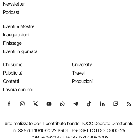
Newsletter
Podcast
Eventi e Mostre
Inaugurazioni
Finissage
Eventi in giornata
Chi siamo
University
Pubblicità
Travel
Contatti
Produzioni
Lavora con noi
Seguici su Facebook
Seguici su Instagram
Seguici su X
Seguici su YouTube
Seguici su WhatsApp
Seguici su Telegram
Seguici su TikTok
Seguici su Link
Seguici su
Segui
Sito realizzato con il contributo bando TOCC Decreto Direttoriale
n. 385 del 19/10/2022 PROT. PROGETTOTOCC0000125
COR15906233 CUPC87J23001080008