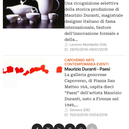
Una ricognizione selettiva
della storica produzione di
Maurizio Duranti, magistrale
designer italiano di fama
internazionale, fautore
dell’innovazione formale e
della…
Laveno-Mombello (VA)
28/10/2018
–
06/01/2019
CAPOVERSO ARTE
CONTEMPORANEA EVENTI
Maurizio Duranti - Paesi
La galleria genovese
Capoverso, di Piazza San
Matteo 16A, ospita dieci
“Paesi” dell’artista Maurizio
Duranti, nato a Firenze nel
1949,…
Genova (GE)
15/03/2018
–
21/04/2018
Condividi su Facebook
Condividi su X
Condividi su LinkedIn
Condividi su Pinterest
Condividi su WhatsApp
Condividi su Email