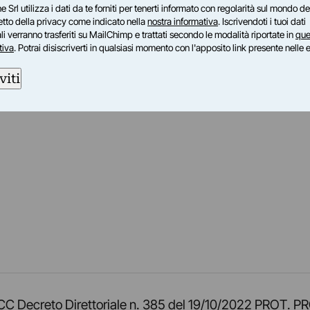
e Srl utilizza i dati da te forniti per tenerti informato con regolarità sul mondo del
petto della privacy come indicato nella
nostra informativa
. Iscrivendoti i tuoi dati
i verranno trasferiti su MailChimp e trattati secondo le modalità riportate in
que
tiva
. Potrai disiscriverti in qualsiasi momento con l'apposito link presente nelle 
viti
am
ok
inkedIn
su Twitch
ci su Rss
o TOCC Decreto Direttoriale n. 385 del 19/10/2022 