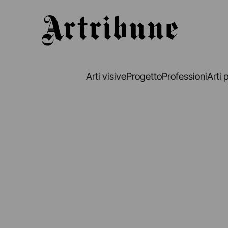
Artribune
Arti visive
Progetto
Professioni
Arti 