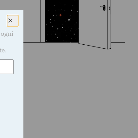
 ogni
e
te.