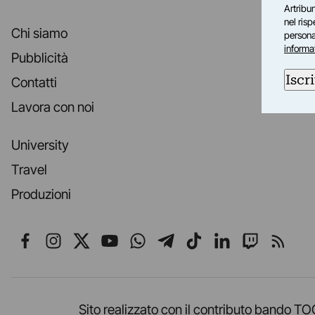
Artribun
nel ris
Chi siamo
personal
informa
Pubblicità
Iscri
Contatti
Lavora con noi
University
Travel
Produzioni
Seguici su Facebook
Seguici su Instagram
Seguici su X
Seguici su YouTube
Seguici su WhatsApp
Seguici su Telegr
Seguici su TikT
Seguici su L
Seguici 
Segui
Sito realizzato con il contributo band