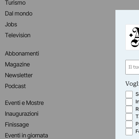
Turismo
Dal mondo
Jobs
Television
Abbonamenti
Nom
Magazine
(Obbli
Newsletter
Nome
Vogl
Podcast
S
I
Eventi e Mostre
R
Inaugurazioni
T
P
Finissage
F
Eventi in giornata