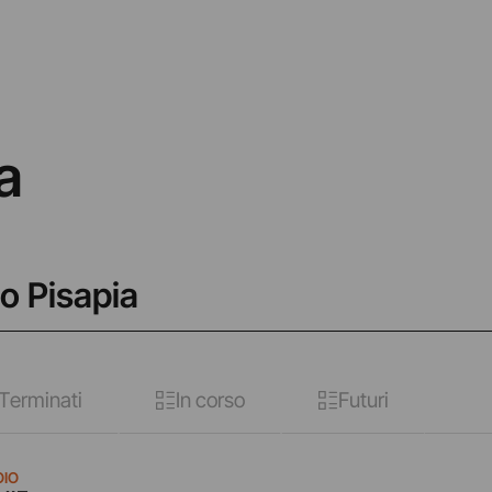
a
o Pisapia
Terminati
In corso
Futuri
IO