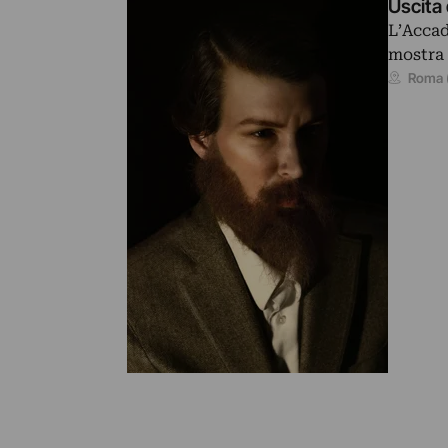
Uscita
L’Accad
mostra 
Roma 