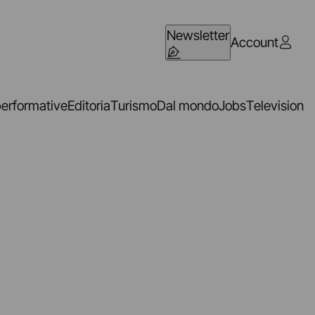
Newsletter
Account
performative
Editoria
Turismo
Dal mondo
Jobs
Television