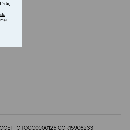
l'arte,
sta
email.
PROT. PROGETTOTOCC0000125 COR15906233