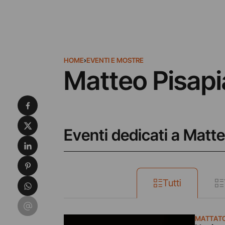
HOME
›
EVENTI E MOSTRE
Matteo Pisapi
Condividi su Facebook
Condividi su X
Eventi dedicati a Matte
Condividi su LinkedIn
Condividi su Pinterest
Condividi su WhatsApp
Tutti
Condividi su Email
MATTATO