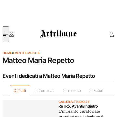
Artribune
HOME
›
EVENTI E MOSTRE
Matteo Maria Repetto
Eventi dedicati a Matteo Maria Repetto
Tutti
Terminati
In corso
Futuri
GALLERIA STUDIO 44
ReTRò. Avanti/Indietro
L’impianto curatoriale
propone una selezione di