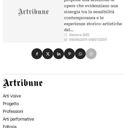
opere che evidenziano una
sinergia tra la sensibilità
contemporanea e le
esperienze storico-artistiche
del…
Genova (GE)
09/06/2011
–
09/07/2011
Condividi su Facebook
Condividi su X
Condividi su LinkedIn
Condividi su Pinterest
Condividi su WhatsApp
Condividi su Email
Artribune
Arti visive
Progetto
Professioni
Arti performative
Editoria