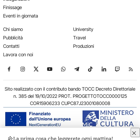
Finissage
Eventi in giornata
Chi siamo
University
Pubblicità
Travel
Contatti
Produzioni
Lavora con noi
Seguici su Facebook
Seguici su Instagram
Seguici su X
Seguici su YouTube
Seguici su WhatsApp
Seguici su Telegram
Seguici su TikTok
Seguici su Link
Seguici su
Segui
Sito realizzato con il contributo bando TOCC Decreto Direttoriale
n. 385 del 19/10/2022 PROT. PROGETTOTOCC0000125
COR15906233 CUPC87J23001080008
La prima cosa che leggerete ogni mattina!