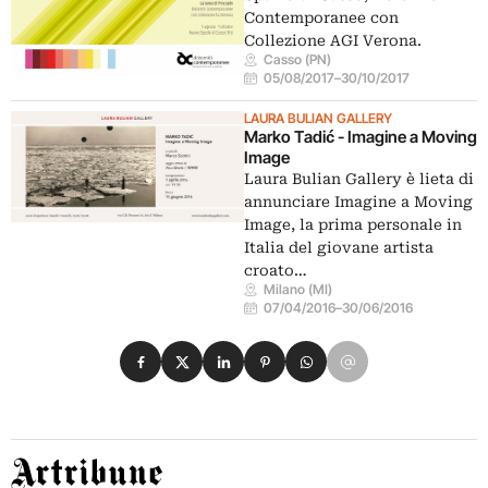
Contemporanee con
Collezione AGI Verona.
Casso (PN)
05/08/2017
–
30/10/2017
LAURA BULIAN GALLERY
Marko Tadić - Imagine a Moving
Image
Laura Bulian Gallery è lieta di
annunciare Imagine a Moving
Image, la prima personale in
Italia del giovane artista
croato…
Milano (MI)
07/04/2016
–
30/06/2016
Condividi su Facebook
Condividi su X
Condividi su LinkedIn
Condividi su Pinterest
Condividi su WhatsApp
Condividi su Email
Artribune