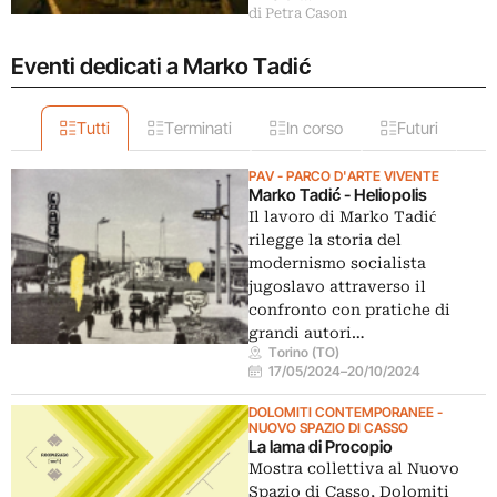
di Petra Cason
Eventi dedicati a Marko Tadić
Tutti
Terminati
In corso
Futuri
PAV - PARCO D'ARTE VIVENTE
Marko Tadić - Heliopolis
Il lavoro di Marko Tadić
rilegge la storia del
modernismo socialista
jugoslavo attraverso il
confronto con pratiche di
grandi autori…
Torino (TO)
17/05/2024
–
20/10/2024
DOLOMITI CONTEMPORANEE -
NUOVO SPAZIO DI CASSO
La lama di Procopio
Mostra collettiva al Nuovo
Spazio di Casso, Dolomiti