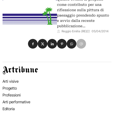
come contributo per una
riflessione sulla pittura di
paesaggio prendendo spunto
e avvio dalla recente
pubblicazione…
Reggio Emilia (RE)
05/04/2014
Condividi su Facebook
Condividi su X
Condividi su LinkedIn
Condividi su Pinterest
Condividi su WhatsApp
Condividi su Email
Artribune
Arti visive
Progetto
Professioni
Arti performative
Editoria