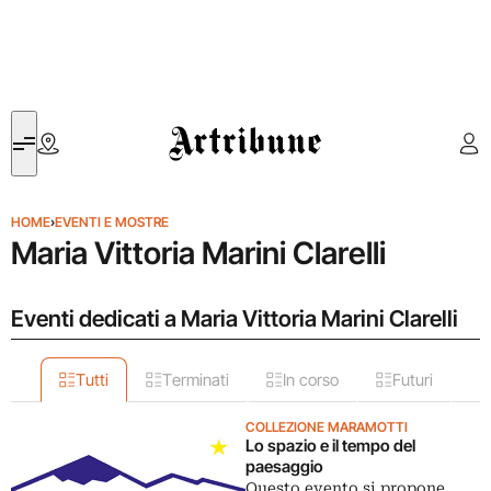
Artribune
HOME
›
EVENTI E MOSTRE
Maria Vittoria Marini Clarelli
Eventi dedicati a Maria Vittoria Marini Clarelli
Tutti
Terminati
In corso
Futuri
COLLEZIONE MARAMOTTI
Lo spazio e il tempo del
paesaggio
Questo evento si propone