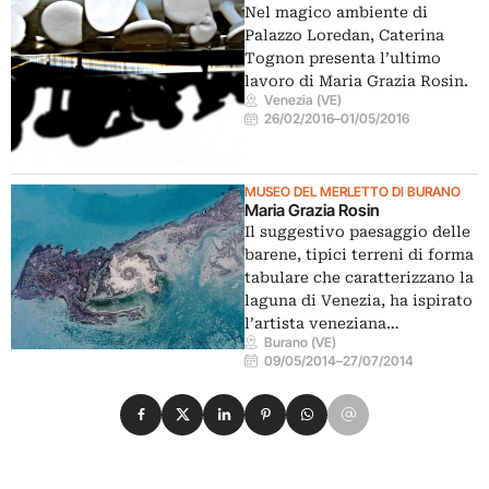
Nel magico ambiente di
Palazzo Loredan, Caterina
Tognon presenta l’ultimo
lavoro di Maria Grazia Rosin.
Venezia (VE)
26/02/2016
–
01/05/2016
MUSEO DEL MERLETTO DI BURANO
Maria Grazia Rosin
Il suggestivo paesaggio delle
barene, tipici terreni di forma
tabulare che caratterizzano la
laguna di Venezia, ha ispirato
l’artista veneziana…
Burano (VE)
09/05/2014
–
27/07/2014
Condividi su Facebook
Condividi su X
Condividi su LinkedIn
Condividi su Pinterest
Condividi su WhatsApp
Condividi su Email