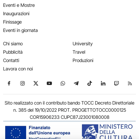
Eventi e Mostre
Inaugurazioni
Finissage
Eventi in giornata
Chi siamo
University
Pubblicità
Travel
Contatti
Produzioni
Lavora con noi
Seguici su Facebook
Seguici su Instagram
Seguici su X
Seguici su YouTube
Seguici su WhatsApp
Seguici su Telegram
Seguici su TikTok
Seguici su Link
Seguici su
Segui
Sito realizzato con il contributo bando TOCC Decreto Direttoriale
n. 385 del 19/10/2022 PROT. PROGETTOTOCC0000125
COR15906233 CUPC87J23001080008