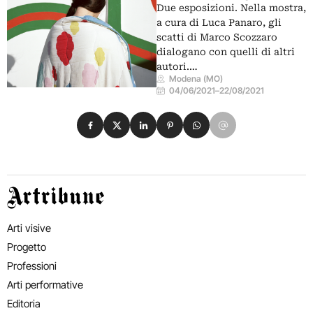
Due esposizioni. Nella mostra,
a cura di Luca Panaro, gli
scatti di Marco Scozzaro
dialogano con quelli di altri
autori.…
Modena (MO)
04/06/2021
–
22/08/2021
Condividi su Facebook
Condividi su X
Condividi su LinkedIn
Condividi su Pinterest
Condividi su WhatsApp
Condividi su Email
Artribune
Arti visive
Progetto
Professioni
Arti performative
Editoria