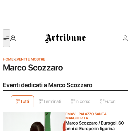
Artribune
HOME
›
EVENTI E MOSTRE
Marco Scozzaro
Eventi dedicati a Marco Scozzaro
Tutti
Terminati
In corso
Futuri
FMAV - PALAZZO SANTA
MARGHERITA
Marco Scozzaro / Eurogol. 60
anni di Europei in figurina