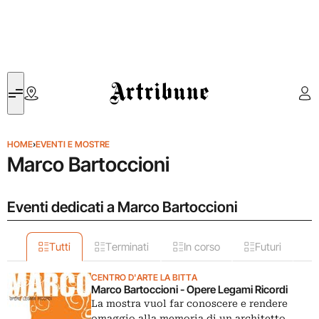
Artribune
HOME
›
EVENTI E MOSTRE
Marco Bartoccioni
Eventi dedicati a Marco Bartoccioni
Tutti
Terminati
In corso
Futuri
CENTRO D'ARTE LA BITTA
Marco Bartoccioni - Opere Legami Ricordi
La mostra vuol far conoscere e rendere
omaggio alla memoria di un architetto,