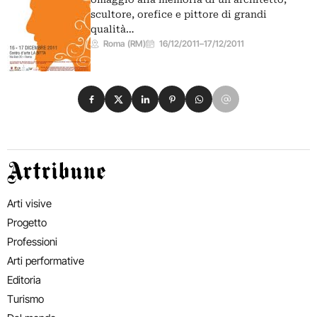
scultore, orefice e pittore di grandi
qualità…
Roma (RM)
16/12/2011
–
17/12/2011
Condividi su Facebook
Condividi su X
Condividi su LinkedIn
Condividi su Pinterest
Condividi su WhatsApp
Condividi su Email
Artribune
Arti visive
Progetto
Professioni
Arti performative
Editoria
Turismo