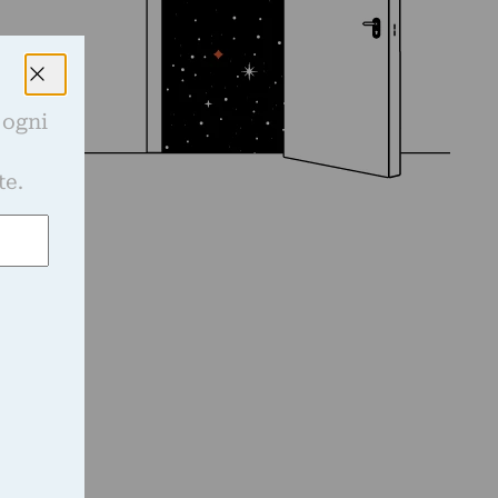
 ogni
e
te.