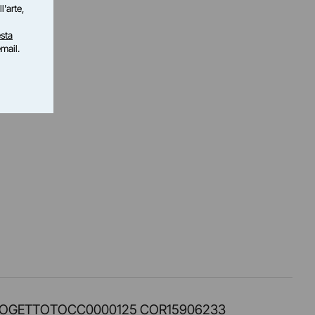
l'arte,
sta
email.
PROT. PROGETTOTOCC0000125 COR15906233