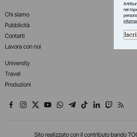
Artribun
nel ris
Chi siamo
personal
informa
Pubblicità
Iscri
Contatti
Lavora con noi
University
Travel
Produzioni
Seguici su Facebook
Seguici su Instagram
Seguici su X
Seguici su YouTube
Seguici su WhatsApp
Seguici su Telegr
Seguici su TikT
Seguici su L
Seguici 
Segui
Sito realizzato con il contributo band