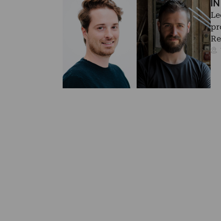
IN
Le
pr
Re