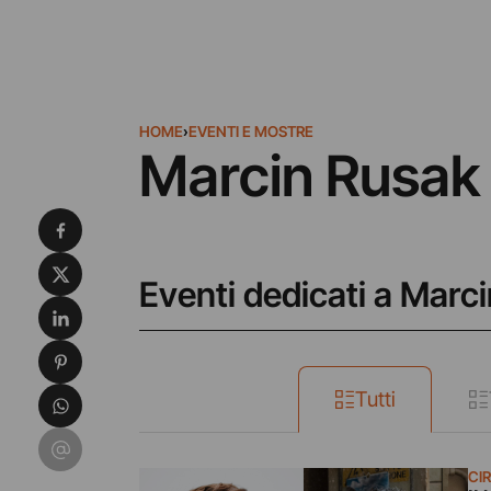
HOME
›
EVENTI E MOSTRE
Marcin Rusak
Condividi su Facebook
Condividi su X
Eventi dedicati a Marc
Condividi su LinkedIn
Condividi su Pinterest
Condividi su WhatsApp
Tutti
Condividi su Email
CIR