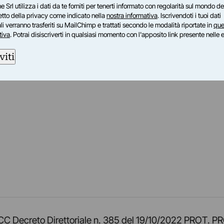
e Srl utilizza i dati da te forniti per tenerti informato con regolarità sul mondo del
petto della privacy come indicato nella
nostra informativa
. Iscrivendoti i tuoi dati
i verranno trasferiti su MailChimp e trattati secondo le modalità riportate in
que
tiva
. Potrai disiscriverti in qualsiasi momento con l'apposito link presente nelle 
viti
am
ok
inkedIn
su Twitch
ci su Rss
o TOCC Decreto Direttoriale n. 385 del 19/10/2022 