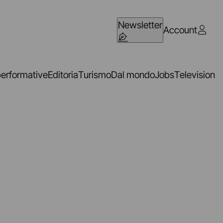
Newsletter
Account
performative
Editoria
Turismo
Dal mondo
Jobs
Television