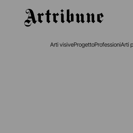
Artribune
Arti visive
Progetto
Professioni
Arti 