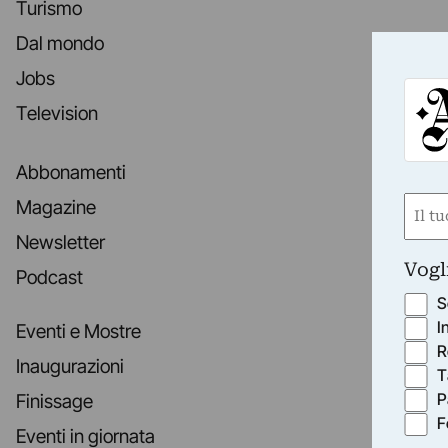
Turismo
Dal mondo
Jobs
Television
Abbonamenti
Nom
Magazine
(Obbli
Newsletter
Nome
Vogl
Podcast
S
I
Eventi e Mostre
R
Inaugurazioni
T
P
Finissage
F
Eventi in giornata