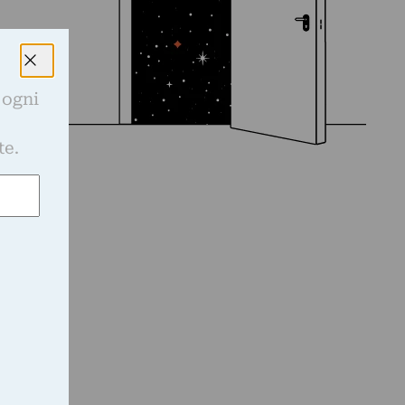
 ogni
e
te.