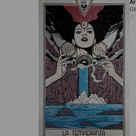
Ar
Gl