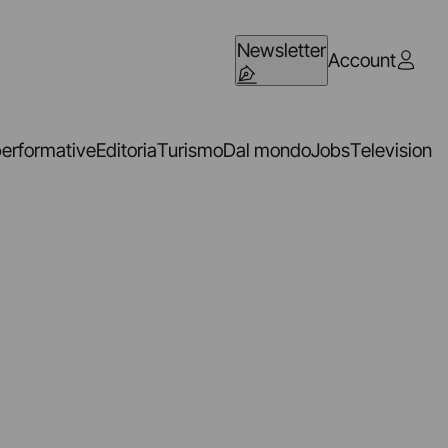
Newsletter
Account
performative
Editoria
Turismo
Dal mondo
Jobs
Television