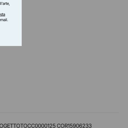
l'arte,
sta
email.
PROT. PROGETTOTOCC0000125 COR15906233