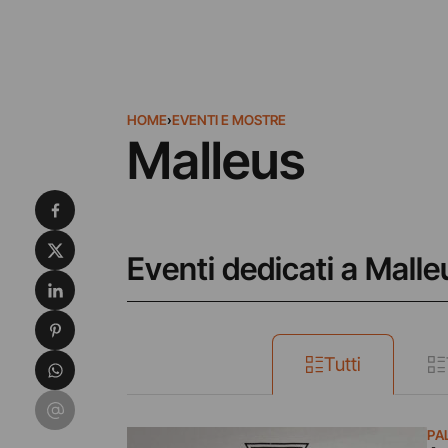
HOME
›
EVENTI E MOSTRE
Malleus
Condividi su Facebook
Condividi su X
Eventi dedicati a Malle
Condividi su LinkedIn
Condividi su Pinterest
Condividi su WhatsApp
Tutti
Condividi su Email
PA