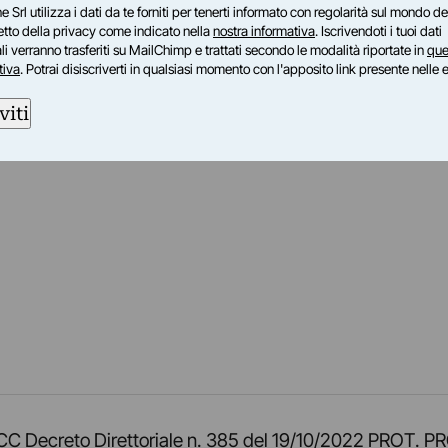
e Srl utilizza i dati da te forniti per tenerti informato con regolarità sul mondo del
petto della privacy come indicato nella
nostra informativa
. Iscrivendoti i tuoi dati
i verranno trasferiti su MailChimp e trattati secondo le modalità riportate in
que
tiva
. Potrai disiscriverti in qualsiasi momento con l'apposito link presente nelle 
viti
am
ok
inkedIn
su Twitch
ci su Rss
o TOCC Decreto Direttoriale n. 385 del 19/10/2022 