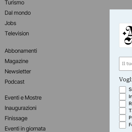
Turismo
Dal mondo
Jobs
Television
Abbonamenti
Nom
Magazine
(Obbli
Newsletter
Nome
Vogl
Podcast
S
I
Eventi e Mostre
R
Inaugurazioni
T
P
Finissage
F
Eventi in giornata