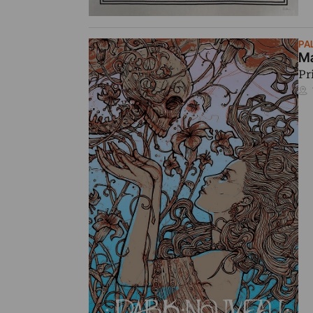
PA
Ma
Pr