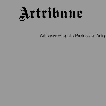
Artribune
Arti visive
Progetto
Professioni
Arti 