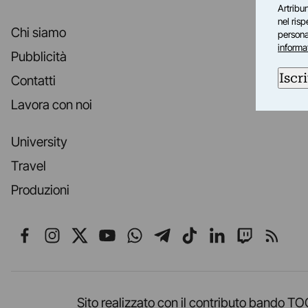
Artribun
nel ris
Chi siamo
personal
informa
Pubblicità
Iscri
Contatti
Lavora con noi
University
Travel
Produzioni
Seguici su Facebook
Seguici su Instagram
Seguici su X
Seguici su YouTube
Seguici su WhatsApp
Seguici su Telegr
Seguici su TikT
Seguici su L
Seguici 
Segui
Sito realizzato con il contributo band