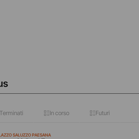
us
Terminati
In corso
Futuri
LAZZO SALUZZO PAESANA