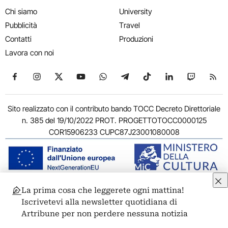
Chi siamo
University
Pubblicità
Travel
Contatti
Produzioni
Lavora con noi
Seguici su Facebook
Seguici su Instagram
Seguici su X
Seguici su YouTube
Seguici su WhatsApp
Seguici su Telegram
Seguici su TikTok
Seguici su Link
Seguici su
Segui
Sito realizzato con il contributo bando TOCC Decreto Direttoriale
n. 385 del 19/10/2022 PROT. PROGETTOTOCC0000125
COR15906233 CUPC87J23001080008
La prima cosa che leggerete ogni mattina!
© 2011-2026 ARTRIBUNE srl – Corso Vittorio Emanuele II, 287 –
Iscrivetevi alla newsletter quotidiana di
00186 Roma - P.I. 11381581005
Artribune per non perdere nessuna notizia
Privacy: Responsabile della protezione dei dati personali