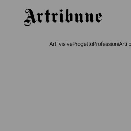
Artribune
Arti visive
Progetto
Professioni
Arti 