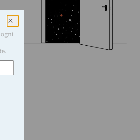
 ogni
e
te.