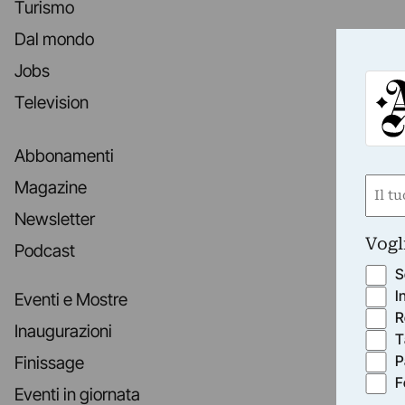
Turismo
Dal mondo
Jobs
Television
Abbonamenti
Nom
Magazine
(Obbli
Newsletter
Nome
Vogl
Podcast
S
I
Eventi e Mostre
R
Inaugurazioni
T
P
Finissage
F
Eventi in giornata