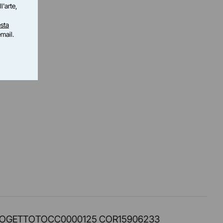
l'arte,
sta
email.
PROT. PROGETTOTOCC0000125 COR15906233