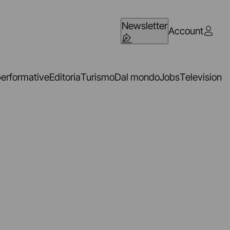
Newsletter
Account
performative
Editoria
Turismo
Dal mondo
Jobs
Television