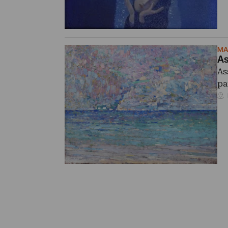
MA
As
As
pa