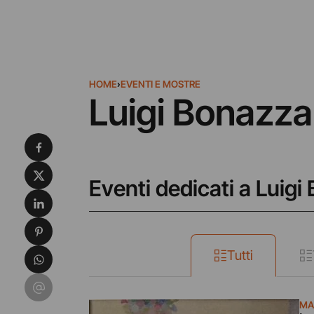
HOME
›
EVENTI E MOSTRE
Luigi Bonazza
Condividi su Facebook
Condividi su X
Eventi dedicati a Luigi
Condividi su LinkedIn
Condividi su Pinterest
Condividi su WhatsApp
Tutti
Condividi su Email
MA