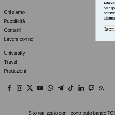
Artribun
nel ris
Chi siamo
personal
informa
Pubblicità
Iscri
Contatti
Lavora con noi
University
Travel
Produzioni
Seguici su Facebook
Seguici su Instagram
Seguici su X
Seguici su YouTube
Seguici su WhatsApp
Seguici su Telegr
Seguici su TikT
Seguici su L
Seguici 
Segui
Sito realizzato con il contributo band