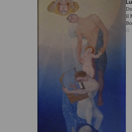
Lu
Du
il
Bo