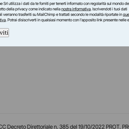
e Srl utilizza i dati da te forniti per tenerti informato con regolarità sul mondo del
petto della privacy come indicato nella
nostra informativa
. Iscrivendoti i tuoi dati
i verranno trasferiti su MailChimp e trattati secondo le modalità riportate in
que
tiva
. Potrai disiscriverti in qualsiasi momento con l'apposito link presente nelle 
viti
am
ok
inkedIn
su Twitch
ci su Rss
o TOCC Decreto Direttoriale n. 385 del 19/10/2022 