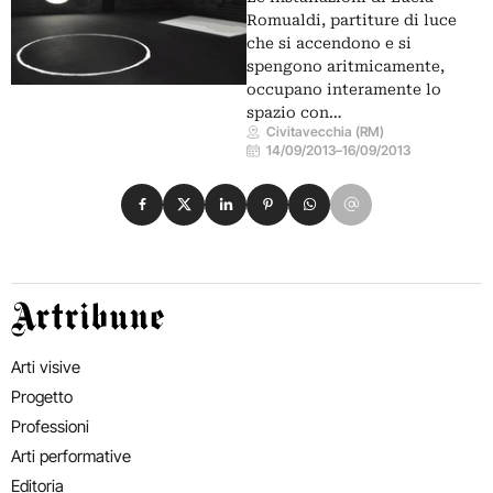
Romualdi, partiture di luce
che si accendono e si
spengono aritmicamente,
occupano interamente lo
spazio con…
Civitavecchia (RM)
14/09/2013
–
16/09/2013
Condividi su Facebook
Condividi su X
Condividi su LinkedIn
Condividi su Pinterest
Condividi su WhatsApp
Condividi su Email
Artribune
Arti visive
Progetto
Professioni
Arti performative
Editoria