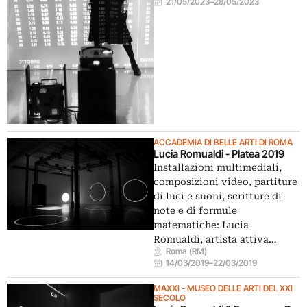
21/05/2023
–
28/05/2023
ACCADEMIA DI BELLE ARTI DI ROMA
Lucia Romualdi - Platea 2019
Installazioni multimediali,
composizioni video, partiture
di luci e suoni, scritture di
note e di formule
matematiche: Lucia
Romualdi, artista attiva…
Roma (RM)
14/03/2019
–
22/03/2019
MAXXI - MUSEO DELLE ARTI DEL XXI
SECOLO