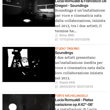
Lucia Romualdi & Francesco De
Gregori - Soundings
Soundings è un’installazione
per voce e cinematica nata
dalla collaborazione, iniziata
nel 2013, tra i due artisti; il
termine ha…
Roma (RM)
17/11/2016
–
20/11/2016
STUDIO TRISORIO
Soundings
I due artisti presentano
un’installazione inedita per
voce e cinematica nata dalla
loro collaborazione iniziata
nel 2013.
Napoli (NA)
29/05/2014
–
30/07/2014
FORTE MICHELANGELO
Lucia Romualdi - Platea
variazione op.K42°-06’
Le installazioni di Lucia