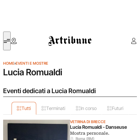
Artribune
HOME
›
EVENTI E MOSTRE
Lucia Romualdi
Eventi dedicati a Lucia Romualdi
Tutti
Terminati
In corso
Futuri
VETRINA DI BRECCE
Lucia Romualdi - Danseuse
Mostra personale.
Roma (RM)