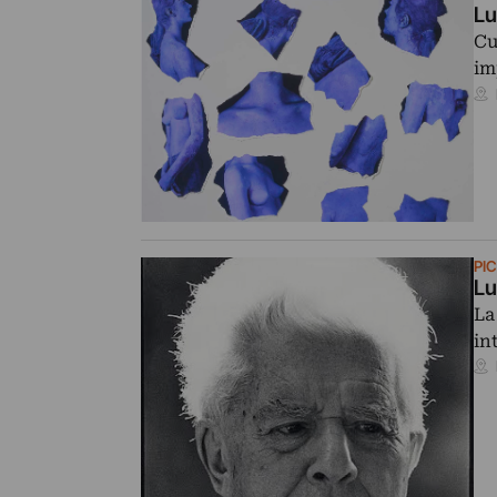
Lu
Cu
im
PI
Lu
La
in