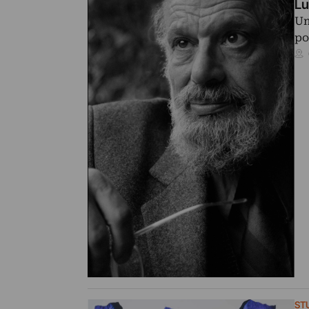
Lu
Un
po
ST