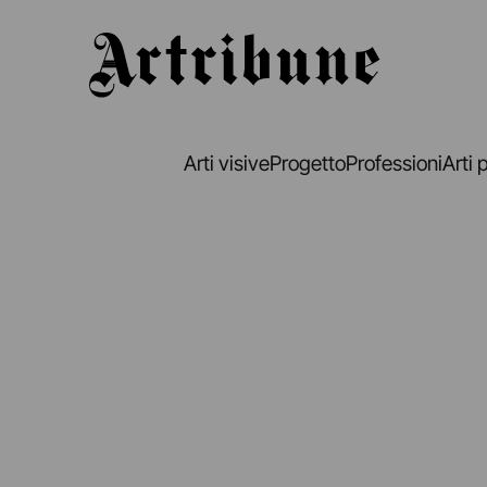
Artribune
Arti visive
Progetto
Professioni
Arti 