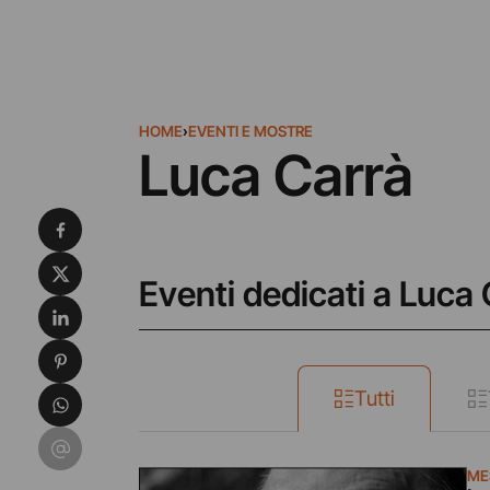
HOME
›
EVENTI E MOSTRE
Luca Carrà
Condividi su Facebook
Condividi su X
Eventi dedicati a Luca 
Condividi su LinkedIn
Condividi su Pinterest
Condividi su WhatsApp
Tutti
Condividi su Email
ME