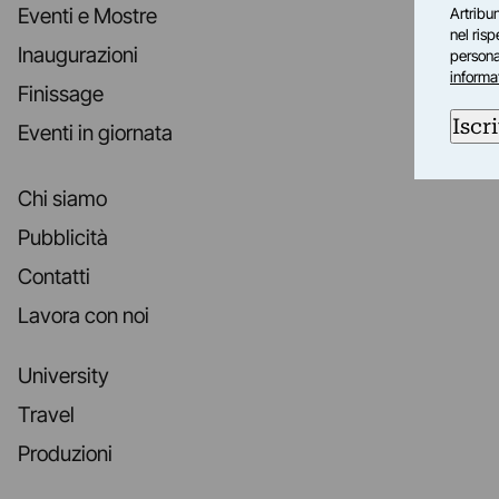
Eventi e Mostre
Artribun
nel ris
Inaugurazioni
personal
informa
Finissage
Iscri
Eventi in giornata
Chi siamo
Pubblicità
Contatti
Lavora con noi
University
Travel
Produzioni