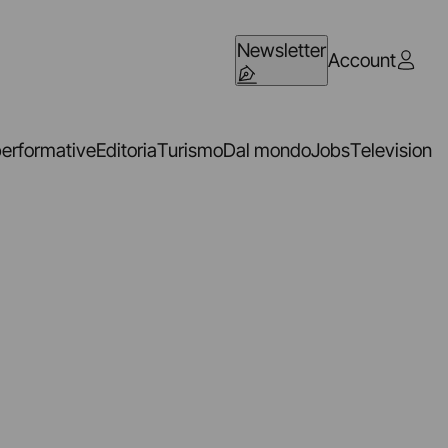
Newsletter
Account
performative
Editoria
Turismo
Dal mondo
Jobs
Television