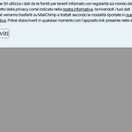
e Srl utilizza i dati da te forniti per tenerti informato con regolarità sul mondo del
petto della privacy come indicato nella
nostra informativa
. Iscrivendoti i tuoi dati
i verranno trasferiti su MailChimp e trattati secondo le modalità riportate in
que
tiva
. Potrai disiscriverti in qualsiasi momento con l'apposito link presente nelle 
viti