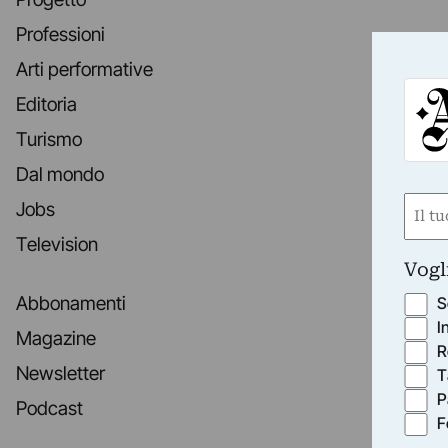
Professioni
Arti performative
Editoria
Turismo
Dal mondo
Nom
Jobs
(Requ
Television
First
Vogl
Abbonamenti
S
I
Magazine
R
Newsletter
T
P
Podcast
F