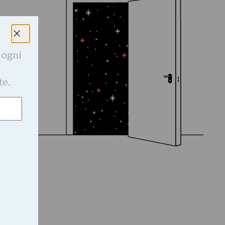
 ogni
e
te.