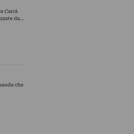
ca Carrà
izzate da…
omanda che