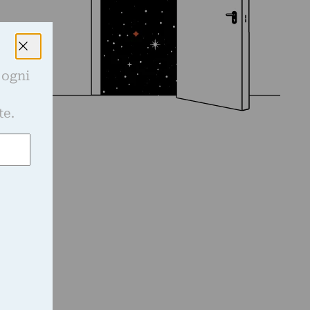
 ogni
e
te.