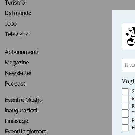
Turismo
Dal mondo
Jobs
Television
Abbonamenti
Nom
Magazine
(Obbli
Newsletter
Nome
Vogl
Podcast
S
I
Eventi e Mostre
R
Inaugurazioni
T
P
Finissage
F
Eventi in giornata