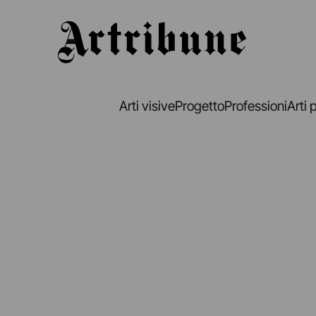
Artribune
Arti visive
Progetto
Professioni
Arti 