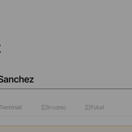
z
t Sanchez
Terminati
In corso
Futuri