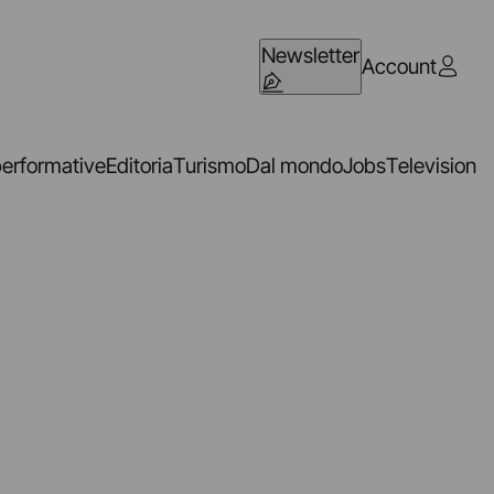
Newsletter
Account
performative
Editoria
Turismo
Dal mondo
Jobs
Television