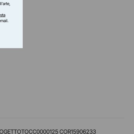
l'arte,
sta
email.
PROT. PROGETTOTOCC0000125 COR15906233