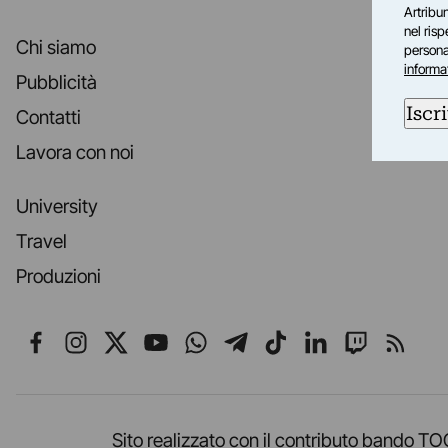
Artribun
nel ris
Chi siamo
personal
informa
Pubblicità
Iscri
Contatti
Lavora con noi
University
Travel
Produzioni
Seguici su Facebook
Seguici su Instagram
Seguici su X
Seguici su YouTube
Seguici su WhatsApp
Seguici su Telegr
Seguici su TikT
Seguici su L
Seguici 
Segui
Sito realizzato con il contributo band