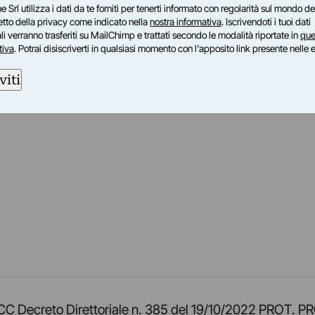
e Srl utilizza i dati da te forniti per tenerti informato con regolarità sul mondo del
petto della privacy come indicato nella
nostra informativa
. Iscrivendoti i tuoi dati
i verranno trasferiti su MailChimp e trattati secondo le modalità riportate in
que
tiva
. Potrai disiscriverti in qualsiasi momento con l'apposito link presente nelle 
viti
am
ok
inkedIn
su Twitch
ci su Rss
o TOCC Decreto Direttoriale n. 385 del 19/10/2022 