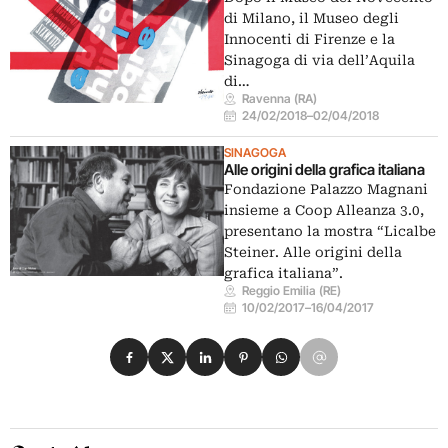
di Milano, il Museo degli
Innocenti di Firenze e la
Sinagoga di via dell’Aquila
di…
Ravenna (RA)
24/02/2018
–
02/04/2018
SINAGOGA
Alle origini della grafica italiana
Fondazione Palazzo Magnani
insieme a Coop Alleanza 3.0,
presentano la mostra “Licalbe
Steiner. Alle origini della
grafica italiana”.
Reggio Emilia (RE)
10/02/2017
–
16/04/2017
Condividi su Facebook
Condividi su X
Condividi su LinkedIn
Condividi su Pinterest
Condividi su WhatsApp
Condividi su Email