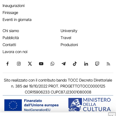
Inaugurazioni
Finissage
Eventi in giornata
Chi siamo
University
Pubblicità
Travel
Contatti
Produzioni
Lavora con noi
Seguici su Facebook
Seguici su Instagram
Seguici su X
Seguici su YouTube
Seguici su WhatsApp
Seguici su Telegram
Seguici su TikTok
Seguici su Link
Seguici su
Segui
Sito realizzato con il contributo bando TOCC Decreto Direttoriale
n. 385 del 19/10/2022 PROT. PROGETTOTOCC0000125
COR15906233 CUPC87J23001080008