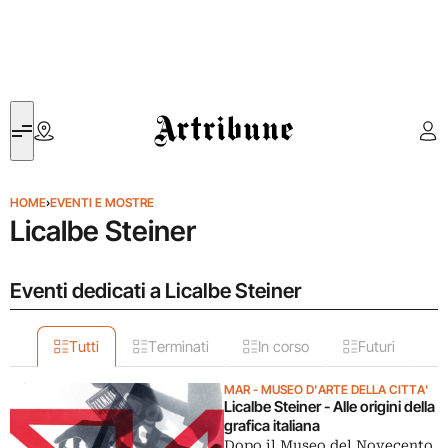
Artribune
HOME
›
EVENTI E MOSTRE
Licalbe Steiner
Eventi dedicati a Licalbe Steiner
Tutti
Terminati
In corso
Futuri
MAR - MUSEO D'ARTE DELLA CITTA'
Licalbe Steiner - Alle origini della
grafica italiana
Dopo il Museo del Novecento