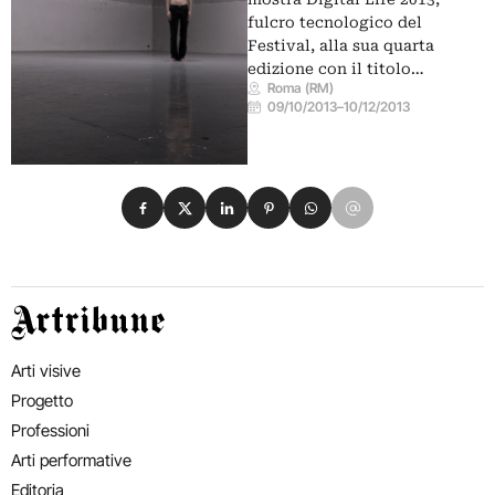
fulcro tecnologico del
Festival, alla sua quarta
edizione con il titolo…
Roma (RM)
09/10/2013
–
10/12/2013
Condividi su Facebook
Condividi su X
Condividi su LinkedIn
Condividi su Pinterest
Condividi su WhatsApp
Condividi su Email
Artribune
Arti visive
Progetto
Professioni
Arti performative
Editoria