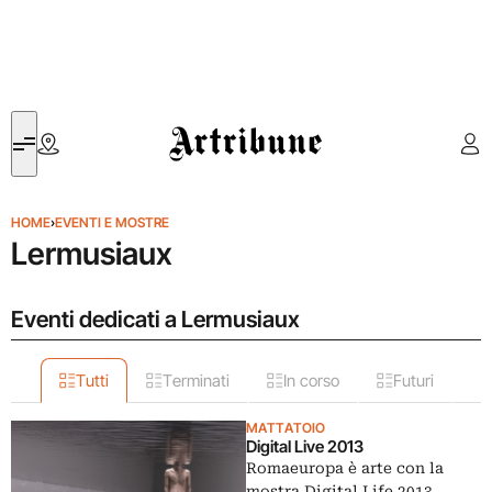
Artribune
HOME
›
EVENTI E MOSTRE
Lermusiaux
Eventi dedicati a Lermusiaux
Tutti
Terminati
In corso
Futuri
MATTATOIO
Digital Live 2013
Romaeuropa è arte con la
mostra Digital Life 2013,