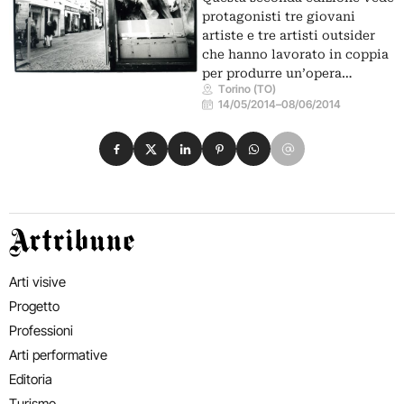
protagonisti tre giovani
artiste e tre artisti outsider
che hanno lavorato in coppia
per produrre un’opera…
Torino (TO)
14/05/2014
–
08/06/2014
Condividi su Facebook
Condividi su X
Condividi su LinkedIn
Condividi su Pinterest
Condividi su WhatsApp
Condividi su Email
Artribune
Arti visive
Progetto
Professioni
Arti performative
Editoria
Turismo