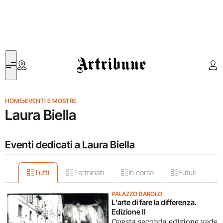
Artribune
HOME
›
EVENTI E MOSTRE
Laura Biella
Eventi dedicati a Laura Biella
Tutti
Terminati
In corso
Futuri
PALAZZO BAROLO
L’arte di fare la differenza.
Edizione II
Questa seconda edizione vede