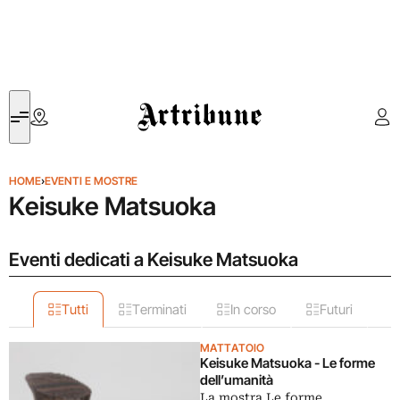
Artribune
HOME
›
EVENTI E MOSTRE
Keisuke Matsuoka
Eventi dedicati a Keisuke Matsuoka
Tutti
Terminati
In corso
Futuri
MATTATOIO
Keisuke Matsuoka - Le forme
dell’umanità
La mostra Le forme