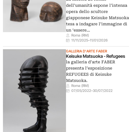
dell’umanità espone l’intensa
opera dello scultore
giapponese Keisuke Matsuoka
tesa a indagare l’immagine di
un ‘essere…
Roma (RM)
11/11/2025
–
11/01/2026
GALLERIA D'ARTE FABER
Keisuke Matsuoka - Refugees
la galleria d’arte FABER
presenta l’esposizione
REFUGEES di Keisuke
Matsuoka.
Roma (RM)
07/05/2022
–
30/07/2022