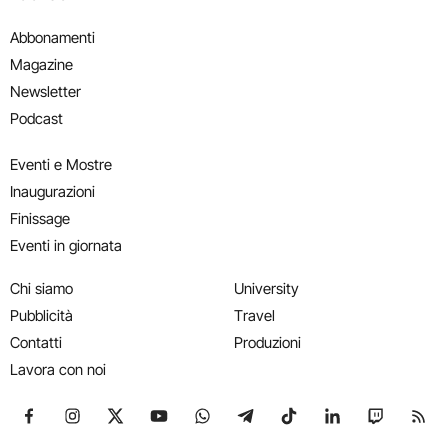
Abbonamenti
Magazine
Newsletter
Podcast
Eventi e Mostre
Inaugurazioni
Finissage
Eventi in giornata
Chi siamo
University
Pubblicità
Travel
Contatti
Produzioni
Lavora con noi
Seguici su Facebook
Seguici su Instagram
Seguici su X
Seguici su YouTube
Seguici su WhatsApp
Seguici su Telegram
Seguici su TikTok
Seguici su Link
Seguici su
Segui