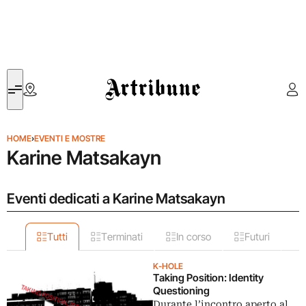
Artribune
HOME
›
EVENTI E MOSTRE
Karine Matsakayn
Eventi dedicati a Karine Matsakayn
Tutti
Terminati
In corso
Futuri
K-HOLE
Taking Position: Identity
Questioning
Durante l’incontro aperto al