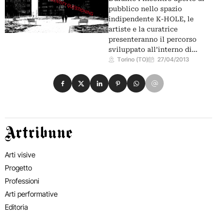
pubblico nello spazio
indipendente K-HOLE, le
artiste e la curatrice
presenteranno il percorso
sviluppato all’interno di…
Torino (TO)
27/04/2013
Condividi su Facebook
Condividi su X
Condividi su LinkedIn
Condividi su Pinterest
Condividi su WhatsApp
Condividi su Email
Artribune
Arti visive
Progetto
Professioni
Arti performative
Editoria