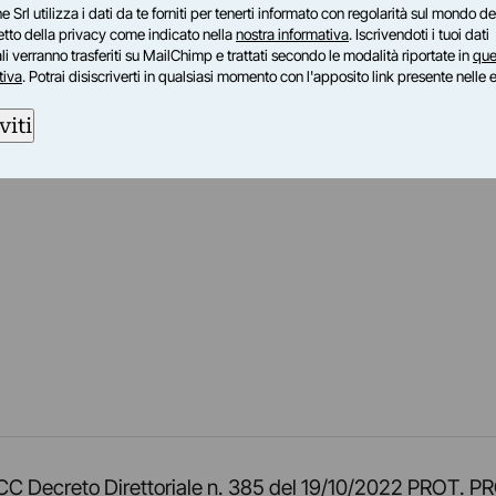
e Srl utilizza i dati da te forniti per tenerti informato con regolarità sul mondo del
petto della privacy come indicato nella
nostra informativa
. Iscrivendoti i tuoi dati
i verranno trasferiti su MailChimp e trattati secondo le modalità riportate in
que
tiva
. Potrai disiscriverti in qualsiasi momento con l'apposito link presente nelle 
viti
am
ok
inkedIn
su Twitch
ci su Rss
o TOCC Decreto Direttoriale n. 385 del 19/10/2022 