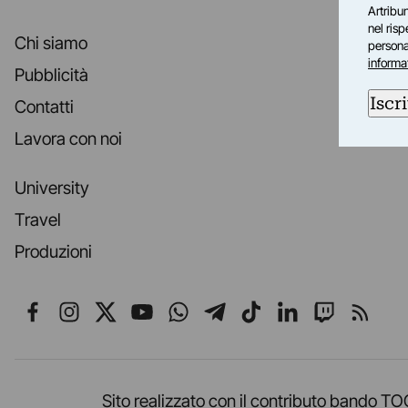
Artribun
nel ris
Chi siamo
personal
informa
Pubblicità
Iscri
Contatti
Lavora con noi
University
Travel
Produzioni
Seguici su Facebook
Seguici su Instagram
Seguici su X
Seguici su YouTube
Seguici su WhatsApp
Seguici su Telegr
Seguici su TikT
Seguici su L
Seguici 
Segui
Sito realizzato con il contributo band