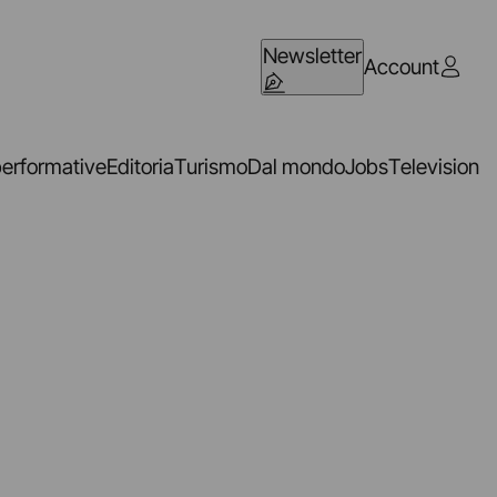
Newsletter
Account
performative
Editoria
Turismo
Dal mondo
Jobs
Television