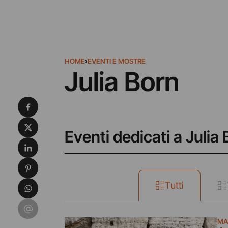
HOME
›
EVENTI E MOSTRE
Julia Born
Condividi su Facebook
Condividi su X
Eventi dedicati a Julia
Condividi su LinkedIn
Condividi su Pinterest
Condividi su WhatsApp
Tutti
Condividi su Email
MA