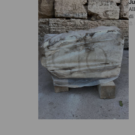
Ju
Al
di