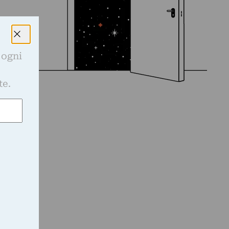
 ogni
e
te.