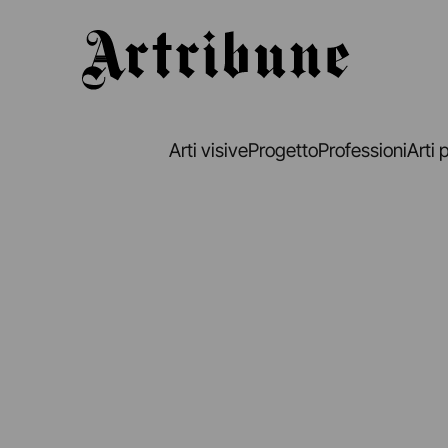
Artribune
Arti visive
Progetto
Professioni
Arti 