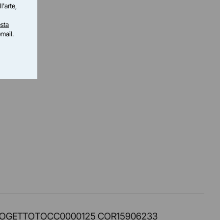
l'arte,
sta
email.
PROT. PROGETTOTOCC0000125 COR15906233