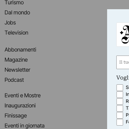
Turismo
Dal mondo
Jobs
Television
Abbonamenti
Nom
Magazine
(Obbli
Newsletter
Nome
Vogl
Podcast
S
I
Eventi e Mostre
R
Inaugurazioni
T
P
Finissage
F
Eventi in giornata