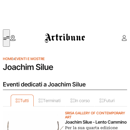
Artribune
HOME
›
EVENTI E MOSTRE
Joachim Silue
Eventi dedicati a Joachim Silue
Tutti
Terminati
In corso
Futuri
SRISA GALLERY OF CONTEMPORARY
ART
Joachim Silue - Lento Cammino
Per la sua quarta edizione