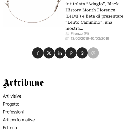
intitolata “Adagio”, Black
History Month Florence
(BHMF) è lieta di presentare
“Lento Cammino”, una
mostra…
Firenze (FI)
13/02/2019
–
10/03/2019
Condividi su Facebook
Condividi su X
Condividi su LinkedIn
Condividi su Pinterest
Condividi su WhatsApp
Condividi su Email
Artribune
Arti visive
Progetto
Professioni
Arti performative
Editoria