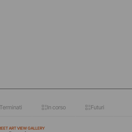
Terminati
In corso
Futuri
REET ART VIEW GALLERY