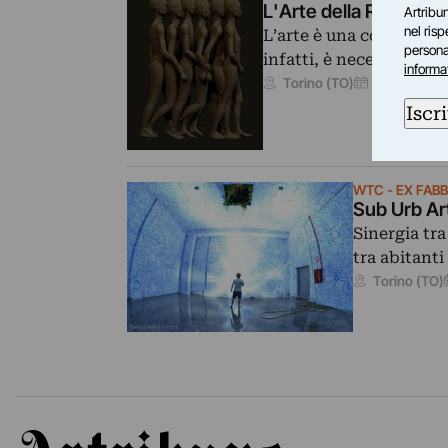
L'Arte della Retorica
Artribun
nel ris
L’arte è una continua m
personal
infatti, è necessario q
informa
07/11/2012
–
Torino (TO)
Iscri
WTC - EX FABB
Sub Urb Ar
Sinergia tra
tra abitanti
Torino (TO)
Artribune