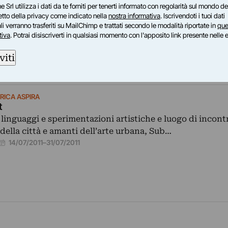
e Srl utilizza i dati da te forniti per tenerti informato con regolarità sul mondo del
petto della privacy come indicato nella
nostra informativa
. Iscrivendoti i tuoi dati
odulazione retorica. Per riconoscere un’opera di valore 
i verranno trasferiti su MailChimp e trattati secondo le modalità riportate in
que
ualcosa che l’occhio non può…
tiva
. Potrai disiscriverti in qualsiasi momento con l'apposito link presente nelle 
07/12/2012
viti
RICA ASPIRA
t
 linguaggi e sperimentazioni artistiche e luogo di incontr
 della città e amanti dell’arte urbana, Sub…
14/07/2011
–
31/07/2011