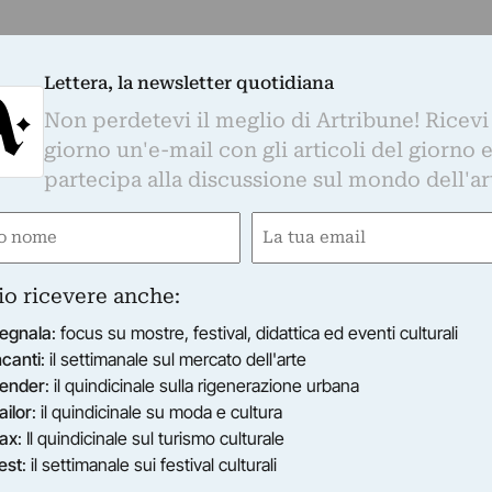
Lettera, la newsletter quotidiana
Non perdetevi il meglio di Artribune! Ricevi
giorno un'e-mail con gli articoli del giorno 
partecipa alla discussione sul mondo dell'ar
e
Email
gatorio)
(Obbligatorio)
io ricevere anche:
he utilizzano linguaggi espressivi, pensieri e immaginari
egnala
: focus su mostre, festival, didattica ed eventi culturali
desiderio…
ncanti
: il settimanale sul mercato dell'arte
2013
ender
: il quindicinale sulla rigenerazione urbana
ailor
: il quindicinale su moda e cultura
ax
: Il quindicinale sul turismo culturale
est
: il settimanale sui festival culturali
LACE HOTEL