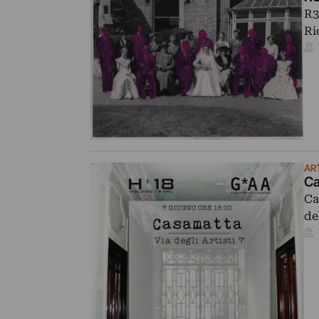
R3
Ri
ART
Ca
Ca
de