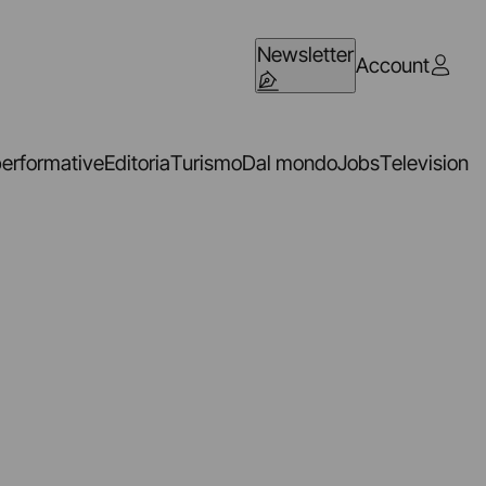
Newsletter
Account
performative
Editoria
Turismo
Dal mondo
Jobs
Television