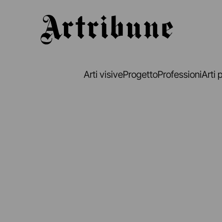
Artribune
Arti visive
Progetto
Professioni
Arti 