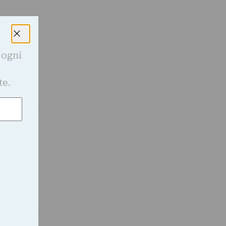
 ogni
e
te.
 diversi