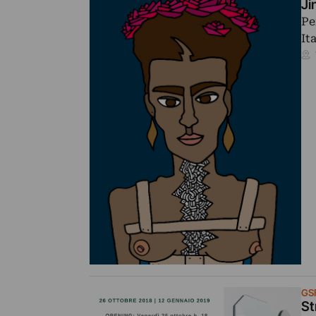
Ji
Pe
It
GS
St