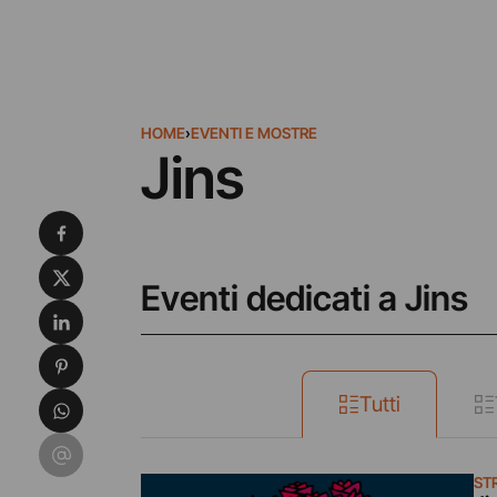
HOME
›
EVENTI E MOSTRE
Jins
Condividi su Facebook
Condividi su X
Eventi dedicati a Jins
Condividi su LinkedIn
Condividi su Pinterest
Condividi su WhatsApp
Tutti
Condividi su Email
ST