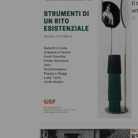
Il
ar
RI
R