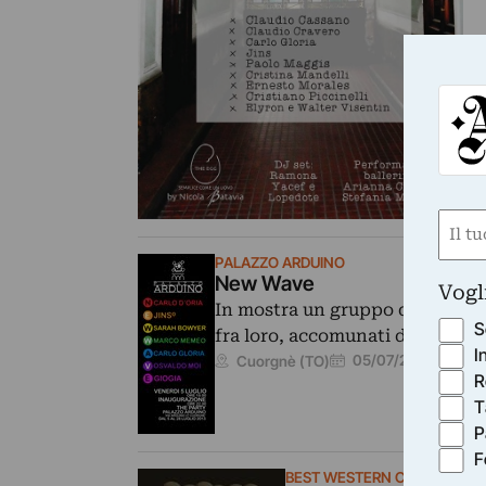
Nom
(Obbli
PALAZZO ARDUINO
Nome
New Wave
Vogl
In mostra un gruppo di artisti c
S
fra loro, accomunati dal forte 
I
05/07/2013
–
28/07/
Cuorgnè (TO)
R
T
P
F
BEST WESTERN CRYSTAL PA