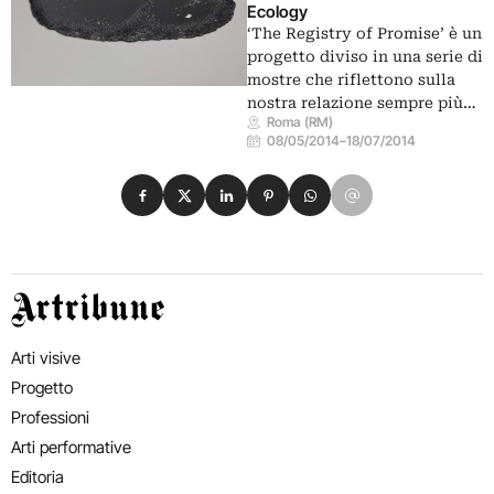
Ecology
‘The Registry of Promise’ è un
progetto diviso in una serie di
mostre che riflettono sulla
nostra relazione sempre più…
Roma (RM)
08/05/2014
–
18/07/2014
Condividi su Facebook
Condividi su X
Condividi su LinkedIn
Condividi su Pinterest
Condividi su WhatsApp
Condividi su Email
Artribune
Arti visive
Progetto
Professioni
Arti performative
Editoria