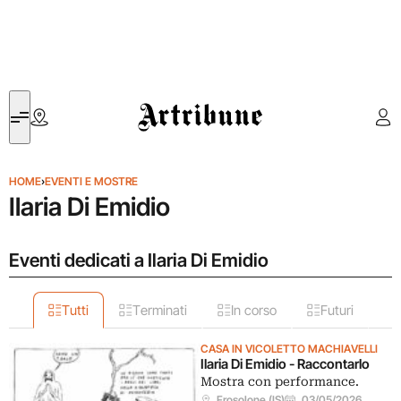
Artribune
HOME
›
EVENTI E MOSTRE
Ilaria Di Emidio
Eventi dedicati a Ilaria Di Emidio
Tutti
Terminati
In corso
Futuri
CASA IN VICOLETTO MACHIAVELLI
Ilaria Di Emidio - Raccontarlo
Mostra con performance.
Frosolone (IS)
03/05/2026