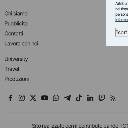
Artribun
nel ris
Chi siamo
personal
informa
Pubblicità
Iscri
Contatti
Lavora con noi
University
Travel
Produzioni
Seguici su Facebook
Seguici su Instagram
Seguici su X
Seguici su YouTube
Seguici su WhatsApp
Seguici su Telegr
Seguici su TikT
Seguici su L
Seguici 
Segui
Sito realizzato con il contributo band