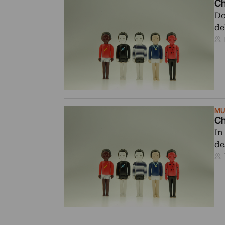
Ch
Do
de
MU
Ch
In
de