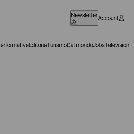
Newsletter
Account
performative
Editoria
Turismo
Dal mondo
Jobs
Television