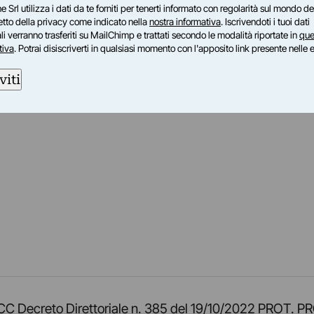
e Srl utilizza i dati da te forniti per tenerti informato con regolarità sul mondo del
petto della privacy come indicato nella
nostra informativa
. Iscrivendoti i tuoi dati
i verranno trasferiti su MailChimp e trattati secondo le modalità riportate in
que
tiva
. Potrai disiscriverti in qualsiasi momento con l'apposito link presente nelle 
viti
am
ok
inkedIn
su Twitch
ci su Rss
o TOCC Decreto Direttoriale n. 385 del 19/10/2022 