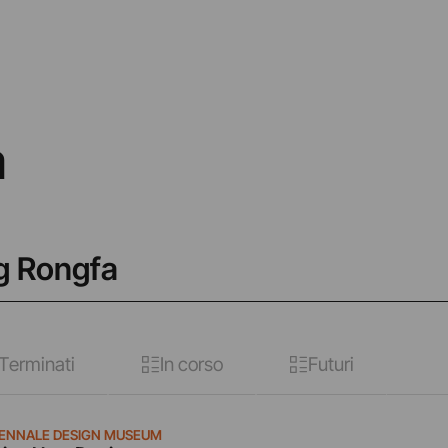
a
ng Rongfa
Terminati
In corso
Futuri
IENNALE DESIGN MUSEUM