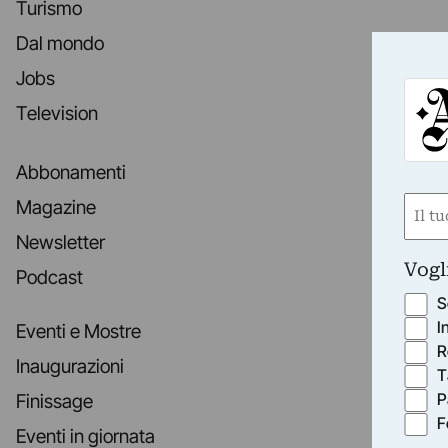
Turismo
Dal mondo
Jobs
Television
Abbonamenti
Nom
Magazine
(Requ
Newsletter
First
Vogl
Podcast
S
I
Eventi e Mostre
R
Inaugurazioni
T
P
Finissage
F
Eventi in giornata