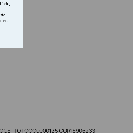
l'arte,
sta
email.
PROT. PROGETTOTOCC0000125 COR15906233