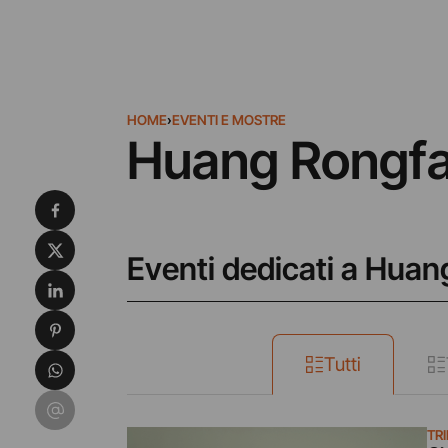
HOME
›
EVENTI E MOSTRE
Huang Rongf
Condividi su Facebook
Condividi su X
Eventi dedicati a Hua
Condividi su LinkedIn
Condividi su Pinterest
Condividi su WhatsApp
Tutti
Condividi su Email
TR