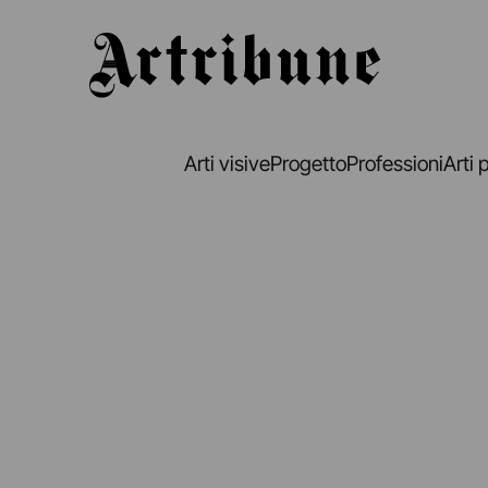
Artribune
Arti visive
Progetto
Professioni
Arti 