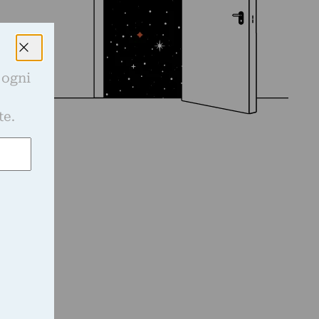
 ogni
e
te.