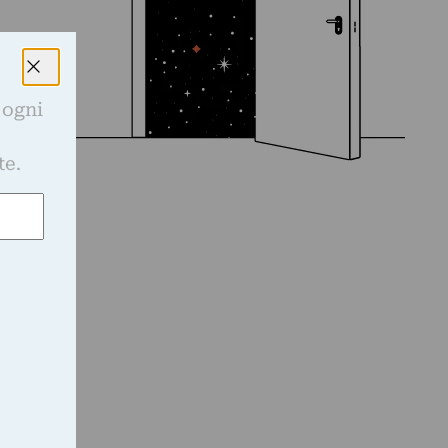
 ogni
e
te.