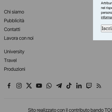
Artribun
nel ris
Chi siamo
personal
informa
Pubblicità
Iscri
Contatti
Lavora con noi
University
Travel
Produzioni
Seguici su Facebook
Seguici su Instagram
Seguici su X
Seguici su YouTube
Seguici su WhatsApp
Seguici su Telegr
Seguici su TikT
Seguici su L
Seguici 
Segui
Sito realizzato con il contributo band