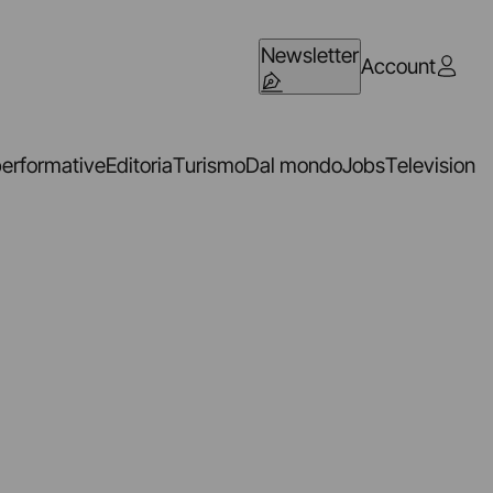
Newsletter
Account
performative
Editoria
Turismo
Dal mondo
Jobs
Television