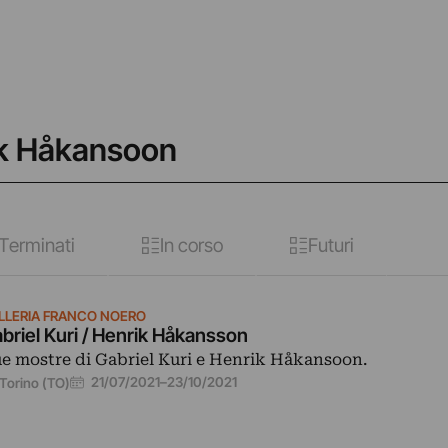
rik Håkansoon
Terminati
In corso
Futuri
LLERIA FRANCO NOERO
briel Kuri / Henrik Håkansson
e mostre di Gabriel Kuri e Henrik Håkansoon.
21/07/2021
–
23/10/2021
Torino (TO)