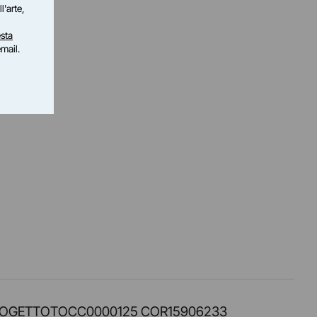
l'arte,
sta
email.
PROT. PROGETTOTOCC0000125 COR15906233