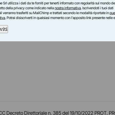
e Srl utilizza i dati da te forniti per tenerti informato con regolarità sul mondo del
petto della privacy come indicato nella
nostra informativa
. Iscrivendoti i tuoi dati
i verranno trasferiti su MailChimp e trattati secondo le modalità riportate in
que
tiva
. Potrai disiscriverti in qualsiasi momento con l'apposito link presente nelle 
viti
am
ok
inkedIn
su Twitch
ci su Rss
o TOCC Decreto Direttoriale n. 385 del 19/10/2022 