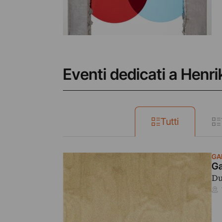
Eventi dedicati a Hen
Tutti
GA
Ga
Du