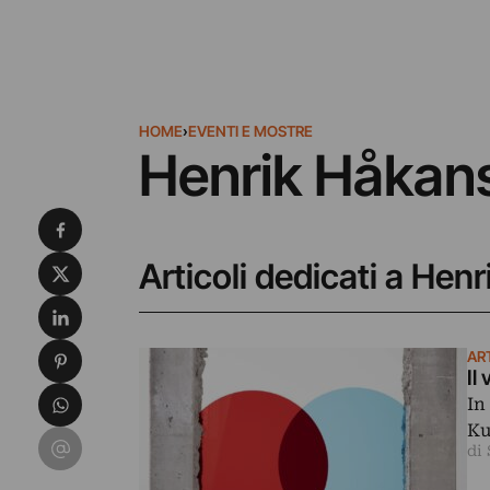
HOME
›
EVENTI E MOSTRE
Henrik Håkan
Condividi su Facebook
Condividi su X
Articoli dedicati a He
Condividi su LinkedIn
Condividi su Pinterest
AR
Il
Condividi su WhatsApp
In
Ku
Condividi su Email
di 