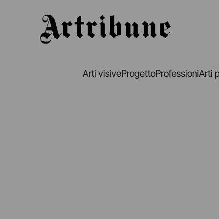
Artribune
Arti visive
Progetto
Professioni
Arti 