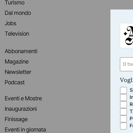
Turismo
Dal mondo
Jobs
Television
Abbonamenti
Nom
Magazine
(Requ
Newsletter
First
Vogl
Podcast
S
I
Eventi e Mostre
R
Inaugurazioni
T
P
Finissage
F
Eventi in giornata