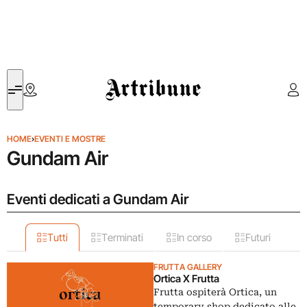
Artribune
HOME
›
EVENTI E MOSTRE
Gundam Air
Eventi dedicati a Gundam Air
Tutti
Terminati
In corso
Futuri
FRUTTA GALLERY
Ortica X Frutta
Frutta ospiterà Ortica, un
temporary shop dedicato alle