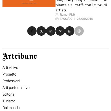
piante e al caffè con lavori di
artisti.
Roma (RM)
17/03/2018
–
26/05/2018
Condividi su Facebook
Condividi su X
Condividi su LinkedIn
Condividi su Pinterest
Condividi su WhatsApp
Condividi su Email
Artribune
Arti visive
Progetto
Professioni
Arti performative
Editoria
Turismo
Dal mondo