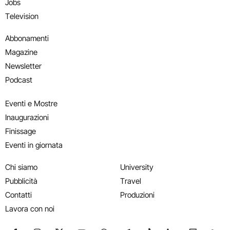
Jobs
Television
Abbonamenti
Magazine
Newsletter
Podcast
Eventi e Mostre
Inaugurazioni
Finissage
Eventi in giornata
Chi siamo
University
Pubblicità
Travel
Contatti
Produzioni
Lavora con noi
Seguici su Facebook
Seguici su Instagram
Seguici su X
Seguici su YouTube
Seguici su WhatsApp
Seguici su Telegram
Seguici su TikTok
Seguici su Link
Seguici su
Segui