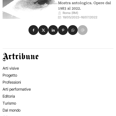
Mostra antologica. Opere dal
1983 al 2022.
Roma (RM)
19/05/2022
–
16/07/2022
Condividi su Facebook
Condividi su X
Condividi su LinkedIn
Condividi su Pinterest
Condividi su WhatsApp
Condividi su Email
Artribune
Arti visive
Progetto
Professioni
Arti performative
Editoria
Turismo
Dal mondo