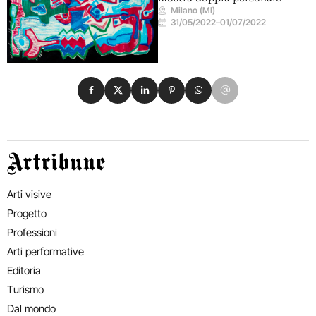
Milano (MI)
31/05/2022
–
01/07/2022
Condividi su Facebook
Condividi su X
Condividi su LinkedIn
Condividi su Pinterest
Condividi su WhatsApp
Condividi su Email
Artribune
Arti visive
Progetto
Professioni
Arti performative
Editoria
Turismo
Dal mondo