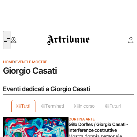
Artribune
HOME
›
EVENTI E MOSTRE
Giorgio Casati
Eventi dedicati a Giorgio Casati
Tutti
Terminati
In corso
Futuri
CORTINA ARTE
Gillo Dorfles / Giorgio Casati -
Interferenze costruttive
Mostra doppia personale