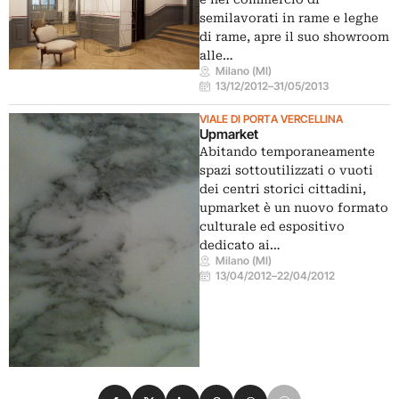
semilavorati in rame e leghe
di rame, apre il suo showroom
alle…
Milano (MI)
13/12/2012
–
31/05/2013
VIALE DI PORTA VERCELLINA
Upmarket
Abitando temporaneamente
spazi sottoutilizzati o vuoti
dei centri storici cittadini,
upmarket è un nuovo formato
culturale ed espositivo
dedicato ai…
Milano (MI)
13/04/2012
–
22/04/2012
Condividi su Facebook
Condividi su X
Condividi su LinkedIn
Condividi su Pinterest
Condividi su WhatsApp
Condividi su Email