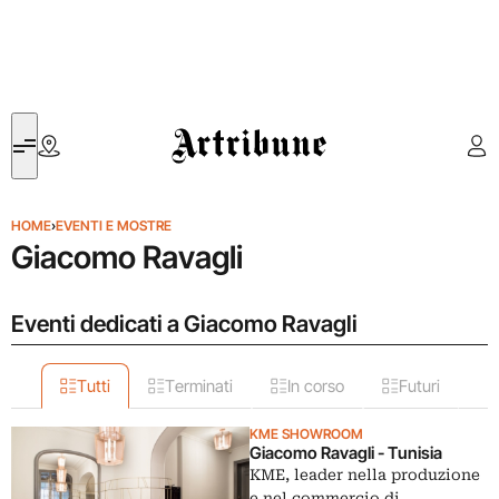
Artribune
HOME
›
EVENTI E MOSTRE
Giacomo Ravagli
Eventi dedicati a Giacomo Ravagli
Tutti
Terminati
In corso
Futuri
KME SHOWROOM
Giacomo Ravagli - Tunisia
KME, leader nella produzione
e nel commercio di