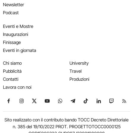
Newsletter
Podcast
Eventi e Mostre
Inaugurazioni
Finissage
Eventi in giornata
Chi siamo
University
Pubblicità
Travel
Contatti
Produzioni
Lavora con noi
Seguici su Facebook
Seguici su Instagram
Seguici su X
Seguici su YouTube
Seguici su WhatsApp
Seguici su Telegram
Seguici su TikTok
Seguici su Link
Seguici su
Segui
Sito realizzato con il contributo bando TOCC Decreto Direttoriale
n. 385 del 19/10/2022 PROT. PROGETTOTOCC0000125