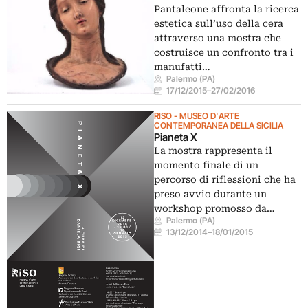
Pantaleone affronta la ricerca
estetica sull’uso della cera
attraverso una mostra che
costruisce un confronto tra i
manufatti…
Palermo (PA)
17/12/2015
–
27/02/2016
RISO - MUSEO D'ARTE
CONTEMPORANEA DELLA SICILIA
Pianeta X
La mostra rappresenta il
momento finale di un
percorso di riflessioni che ha
preso avvio durante un
workshop promosso da…
Palermo (PA)
13/12/2014
–
18/01/2015