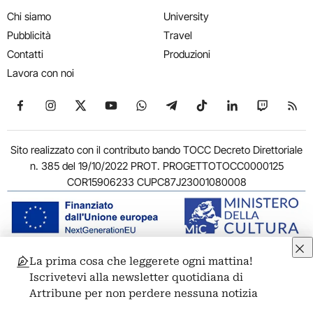
Chi siamo
University
Pubblicità
Travel
Contatti
Produzioni
Lavora con noi
Seguici su Facebook
Seguici su Instagram
Seguici su X
Seguici su YouTube
Seguici su WhatsApp
Seguici su Telegram
Seguici su TikTok
Seguici su Link
Seguici su
Segui
Sito realizzato con il contributo bando TOCC Decreto Direttoriale
n. 385 del 19/10/2022 PROT. PROGETTOTOCC0000125
COR15906233 CUPC87J23001080008
La prima cosa che leggerete ogni mattina!
© 2011-2026 ARTRIBUNE srl – Corso Vittorio Emanuele II, 287 –
Iscrivetevi alla newsletter quotidiana di
00186 Roma - P.I. 11381581005
Artribune per non perdere nessuna notizia
Privacy: Responsabile della protezione dei dati personali