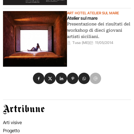
ART HOTEL ATELIER SUL MARE
Atelier sul mare
Presentazione dei risultati del
workshop di dieci giovani
artisti siciliani.
Tusa (ME)
11/05/2014
Condividi su Facebook
Condividi su X
Condividi su LinkedIn
Condividi su Pinterest
Condividi su WhatsApp
Condividi su Email
Artribune
Arti visive
Progetto