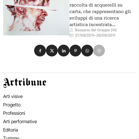
raccolta di acquerelli su
carta, che rappresentano gli
sviluppi di una ricerca
artistica incentrata…
Bassano del Grappa (VI)
27/08/2011
–
26/09/2011
Condividi su Facebook
Condividi su X
Condividi su LinkedIn
Condividi su Pinterest
Condividi su WhatsApp
Condividi su Email
Artribune
Arti visive
Progetto
Professioni
Arti performative
Editoria
Turismo