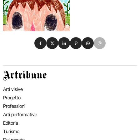
Condividi su Facebook
Condividi su X
Condividi su LinkedIn
Condividi su Pinterest
Condividi su WhatsApp
Condividi su Email
Artribune
Arti visive
Progetto
Professioni
Arti performative
Editoria
Turismo
Dal mondo