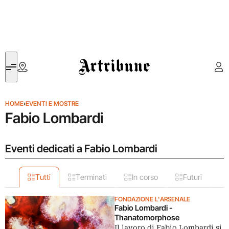
Artribune
HOME
›
EVENTI E MOSTRE
Fabio Lombardi
Eventi dedicati a Fabio Lombardi
Tutti
Terminati
In corso
Futuri
FONDAZIONE L'ARSENALE
Fabio Lombardi -
Thanatomorphose
Il lavoro di Fabio Lombardi si