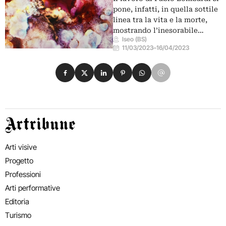
pone, infatti, in quella sottile
linea tra la vita e la morte,
mostrando l’inesorabile…
Iseo (BS)
11/03/2023
–
16/04/2023
Condividi su Facebook
Condividi su X
Condividi su LinkedIn
Condividi su Pinterest
Condividi su WhatsApp
Condividi su Email
Artribune
Arti visive
Progetto
Professioni
Arti performative
Editoria
Turismo