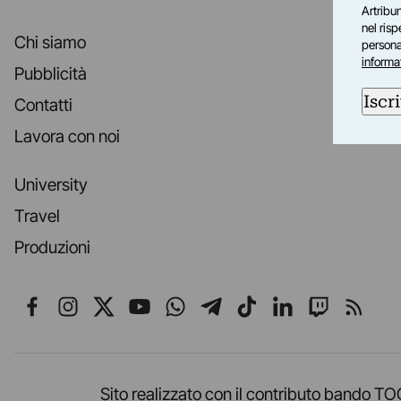
Artribun
nel ris
Chi siamo
personal
informa
Pubblicità
Iscri
Contatti
Lavora con noi
University
Travel
Produzioni
Seguici su Facebook
Seguici su Instagram
Seguici su X
Seguici su YouTube
Seguici su WhatsApp
Seguici su Telegr
Seguici su TikT
Seguici su L
Seguici 
Segui
Sito realizzato con il contributo band