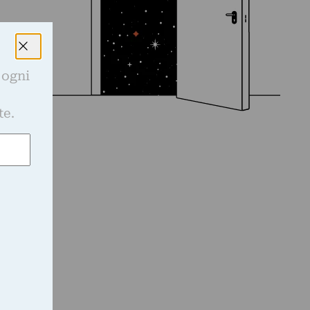
 ogni
e
te.