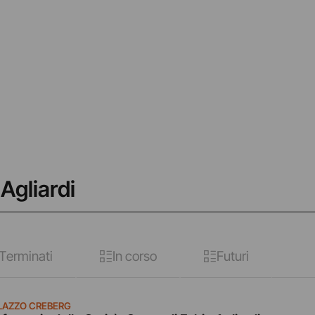
Agliardi
Terminati
In corso
Futuri
LAZZO CREBERG