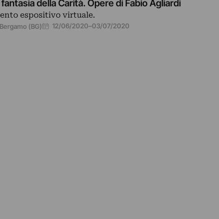
 fantasia della Carità. Opere di Fabio Agliardi
ento espositivo virtuale.
12/06/2020
–
03/07/2020
Bergamo (BG)