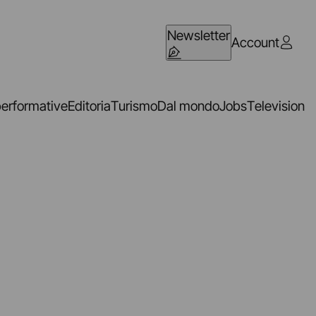
Newsletter
Account
performative
Editoria
Turismo
Dal mondo
Jobs
Television