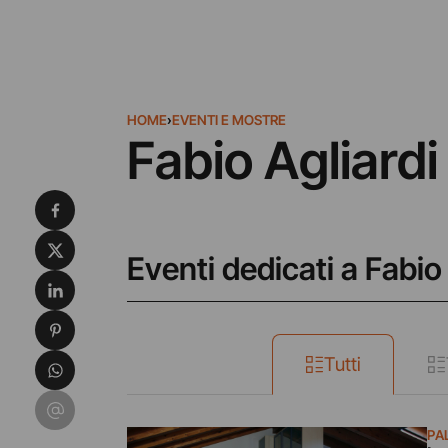
HOME
›
EVENTI E MOSTRE
Fabio Agliardi
Condividi su Facebook
Condividi su X
Eventi dedicati a Fabio 
Condividi su LinkedIn
Condividi su Pinterest
Condividi su WhatsApp
Tutti
Condividi su Email
PA