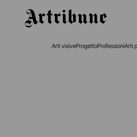
Artribune
Arti visive
Progetto
Professioni
Arti 