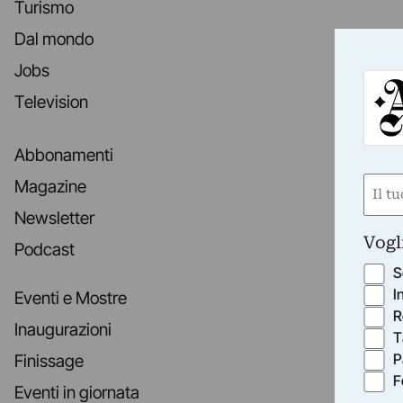
Turismo
Dal mondo
Jobs
Television
Abbonamenti
Nom
Magazine
(Requ
Newsletter
First
Vogl
Podcast
S
I
Eventi e Mostre
R
Inaugurazioni
T
P
Finissage
F
Eventi in giornata