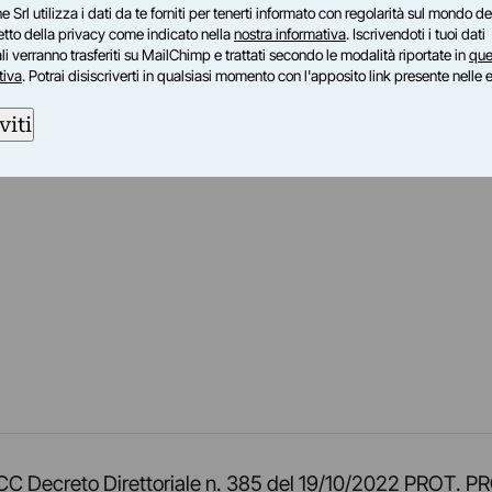
e Srl utilizza i dati da te forniti per tenerti informato con regolarità sul mondo del
petto della privacy come indicato nella
nostra informativa
. Iscrivendoti i tuoi dati
i verranno trasferiti su MailChimp e trattati secondo le modalità riportate in
que
tiva
. Potrai disiscriverti in qualsiasi momento con l'apposito link presente nelle 
viti
am
ok
inkedIn
su Twitch
ci su Rss
o TOCC Decreto Direttoriale n. 385 del 19/10/2022 