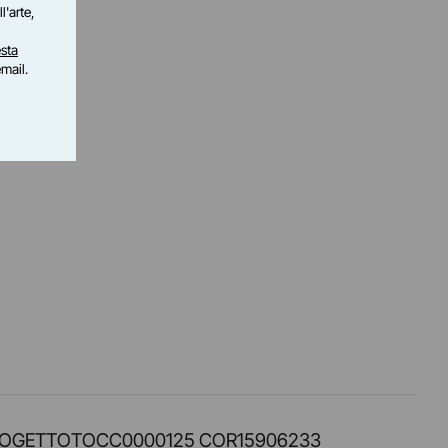
l'arte,
sta
email.
PROT. PROGETTOTOCC0000125 COR15906233